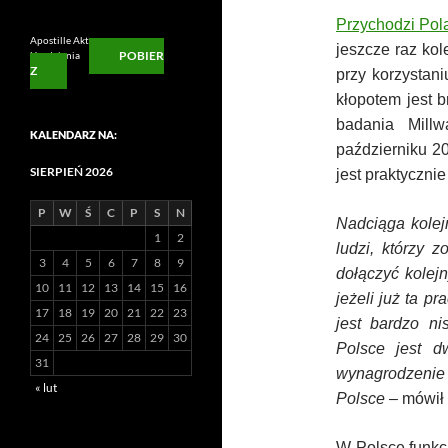
Przychodzi Pol
Apostille Aktu
jeszcze raz kol
POBIER
Urodzienia
Z
przy korzystan
kłopotem jest b
badania Mill
KALENDARZ NA:
październiku 2
SIERPIEŃ 2026
jest praktyczni
P
W
Ś
C
P
S
N
Nadciąga kolej
1
2
ludzi, którzy 
3
4
5
6
7
8
9
dołączyć kolej
10
11
12
13
14
15
16
jeżeli już ta p
17
18
19
20
21
22
23
jest bardzo ni
24
25
26
27
28
29
30
Polsce jest d
31
wynagrodzenie 
« lut
Polsce
– mówił
W Polsce funkc