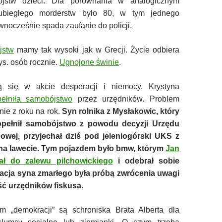
ójstw dzieci. Dla porównania w analogicznym
 ubiegłego morderstw było 80, w tym jednego
wnocześnie spada zaufanie do policji.
jstw
mamy tak wysoki jak w Grecji. Życie odbiera
ys. osób rocznie.
Ugnojone świnie
.
ją się w akcie desperacji i niemocy. Krystyna
ełniła samobójstwo
przez urzędników. Problem
ie z roku na rok.
Syn rolnika z Mysłakowic, który
opełnił samobójstwo z powodu decyzji Urzędu
bowej, przyjechał dziś pod jeleniogórski UKS z
 lawecie. Tym pojazdem było bmw, którym
Jan
ał do zalewu pilchowickiego
i odebrał sobie
tacja syna zmarłego była próbą zwrócenia uwagi
ć urzędników fiskusa.
m „demokracji” są schroniska Brata Alberta dla