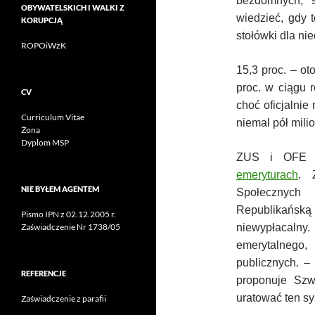
bezdomnych, s
OBYWATELSKICH I WALKI Z
wiedzieć, gdy 
KORUPCJĄ
stołówki dla ni
ROPOiWzK
15,3 proc. – o
proc. w ciągu r
CV
choć oficjalnie
Curriculum Vitae
niemal pół milio
Żona
Dyplom MSP
ZUS i OFE 
emeryturach
. 
NIE BYŁEM AGENTEM
Społecznych
Republikańską 
Pismo IPN z 02.12.2005 r.
niewypłacalny
Zaświadczenie Nr 1738/05
emerytalnego
publicznych. –
REFERENCJE
proponuje Szw
uratować ten s
Zaświadczenie z parafii