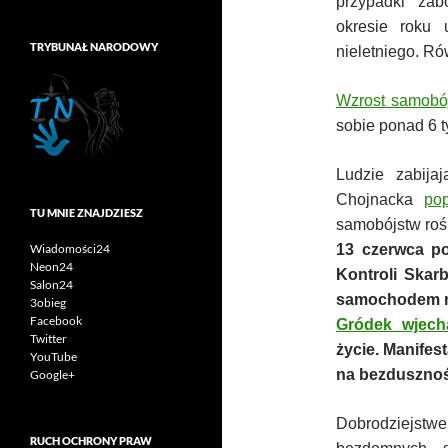
przypadki zab
okresie roku
TRYBUNAŁ NARODOWY
nieletniego. Ró
Wzrost samobó
sobie ponad 6 t
Ludzie zabija
Chojnacka
pop
TU MNIE ZNAJDZIESZ
samobójstw rośn
13 czerwca p
Wiadomości24
Neon24
Kontroli Skar
Salon24
samochodem na
3obieg
Facebook
Gródek wjech
Twitter
życie. Manifes
YouTube
na bezdusznoś
Google+
Dobrodziejstwe
RUCH OCHRONY PRAW