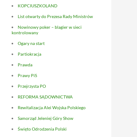
KOPCIUSZKOLAND
List otwarty do Prezesa Rady Ministrów
Nowinowy poker – blagier w sieci
kontrolowany
Ogary na start
Partiokracja
Prawda
Prawy PiS
Przejrzysta PO
REFORMA SĄDOWNICTWA
Rewitalizacja Alei Wojska Polskiego
Samorząd Jeleniej Góry Show
Święto Odrodzenia Polski