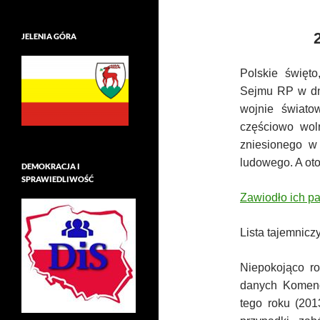
JELENIA GÓRA
Polskie święt
Sejmu RP w dni
wojnie świato
częściowo wol
zniesionego w
ludowego. A oto
DEMOKRACJA I
SPRAWIEDLIWOŚĆ
Zawiodło ich p
Lista tajemnic
Niepokojąco ro
danych Komendy
tego roku (201