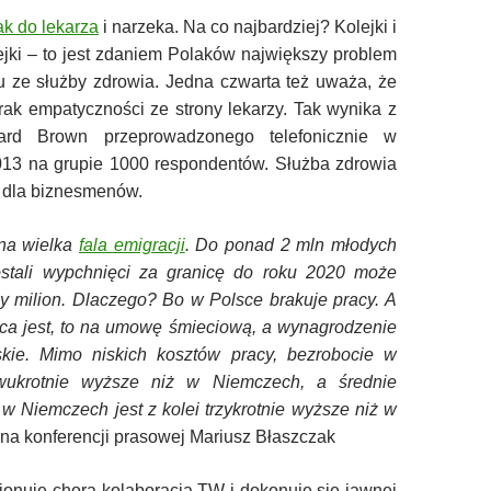
ak do lekarza
i narzeka. Na co najbardziej? Kolejki i
ejki – to jest zdaniem Polaków największy problem
iu ze służby zdrowia. Jedna czwarta też uważa, że
rak empatyczności ze strony lekarzy. Tak wynika z
ward Brown przeprowadzonego telefonicznie w
013 na grupie 1000 respondentów. Służba zdrowia
e dla biznesmenów.
na wielka
fala emigracji
. Do ponad 2 mln młodych
zostali wypchnięci za granicę do roku 2020 może
ny milion. Dlaczego? Bo w Polsce brakuje pracy. A
raca jest, to na umowę śmieciową, a wynagrodzenie
skie. Mimo niskich kosztów pracy, bezrobocie w
wukrotnie wyższe niż w Niemczech, a średnie
w Niemczech jest z kolei trzykrotnie wyższe niż w
 na konferencji prasowej Mariusz Błaszczak
jonuje chora kolaboracja TW i dokonuje się jawnej