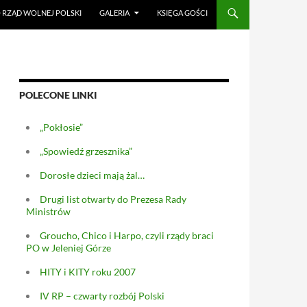
RZĄD WOLNEJ POLSKI
GALERIA
KSIĘGA GOŚCI
POLECONE LINKI
„Pokłosie”
„Spowiedź grzesznika”
Dorosłe dzieci mają żal…
Drugi list otwarty do Prezesa Rady
Ministrów
Groucho, Chico i Harpo, czyli rządy braci
PO w Jeleniej Górze
HITY i KITY roku 2007
IV RP – czwarty rozbój Polski