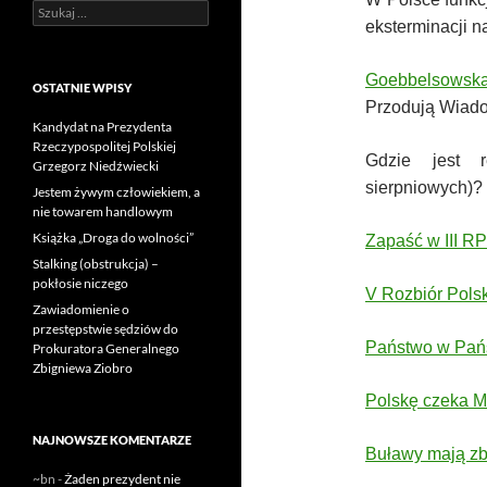
Szukaj:
eksterminacji n
Goebbelsowsk
OSTATNIE WPISY
Przodują Wiad
Kandydat na Prezydenta
Rzeczypospolitej Polskiej
Gdzie jest r
Grzegorz Niedźwiecki
sierpniowych)?
Jestem żywym człowiekiem, a
nie towarem handlowym
Książka „Droga do wolności”
Zapaść w III RP
Stalking (obstrukcja) –
pokłosie niczego
V Rozbiór Polsk
Zawiadomienie o
przestępstwie sędziów do
Państwo w Pań
Prokuratora Generalnego
Zbigniewa Ziobro
Polskę czeka M
NAJNOWSZE KOMENTARZE
Buławy mają zb
~bn
-
Żaden prezydent nie