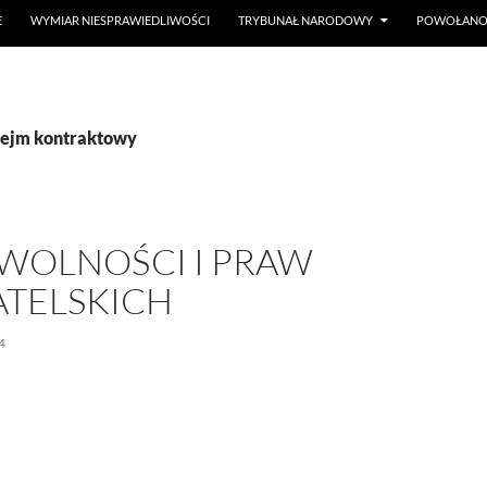
E
WYMIAR NIESPRAWIEDLIWOŚCI
TRYBUNAŁ NARODOWY
POWOŁANO 
sejm kontraktowy
 WOLNOŚCI I PRAW
TELSKICH
4