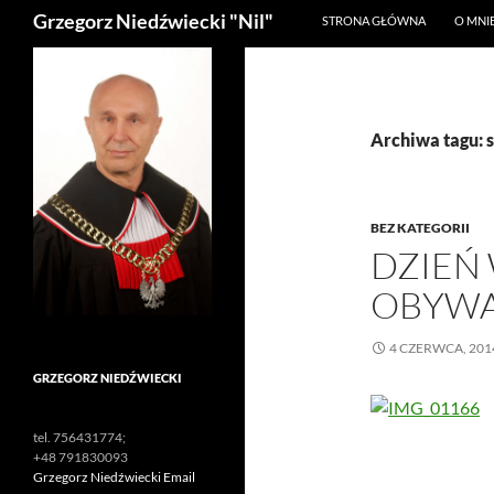
Szukaj
Grzegorz Niedźwiecki "Nil"
STRONA GŁÓWNA
O MNI
Archiwa tagu: 
BEZ KATEGORII
DZIEŃ
OBYWA
4 CZERWCA, 201
GRZEGORZ NIEDŹWIECKI
tel. 756431774;
+48 791830093
Grzegorz Niedźwiecki Email