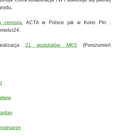
arodu.
a cenzura
, ACTA w Polsce jak w Korei Płn .
omości24.
ealizacja
21 postulatów MKS
(Porozumień
i
stwie
ajdan
rodniarze