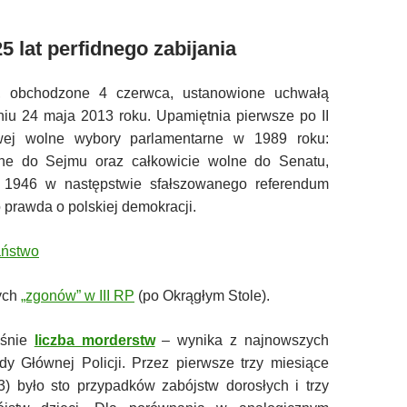
25 lat perfidnego zabijania
o, obchodzone 4 czerwca, ustanowione uchwałą
u 24 maja 2013 roku. Upamiętnia pierwsze po II
wej wolne wybory parlamentarne w 1989 roku:
ne do Sejmu oraz całkowicie wolne do Senatu,
 1946 w następstwie sfałszowanego referendum
 prawda o polskiej demokracji.
aństwo
zych
„zgonów” w III RP
(po Okrągłym Stole).
śnie
liczba morderstw
– wynika z najnowszych
 Głównej Policji. Przez pierwsze trzy miesiące
3) było sto przypadków zabójstw dorosłych i trzy