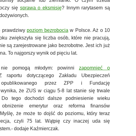
lumsy socjalne lub ziemianki. O czym trzeba
toczy się
sprawa o eksmisję
? Innym rarytasem są
edożywionych.
to prawdziwy
poziom bezrobocia
w Polsce. Aż o 10
oku zwiększyła się liczba osób, które nie pracują,
 nie są zarejestrowane jako bezrobotne. Jest ich już
na. To najgorszy wynik od pięciu lat.
nie pomogą młodym: powinni
zapomnieć o
Z raportu dotyczącego Zakładu Ubezpieczeń
 opublikowanego przez ZPP i Fundację
wynika, że ZUS w ciągu 5-8 lat stanie się trwale
. Do tego dochodzi dalsze podniesienie wieku
, obniżenie emerytur oraz reforma finansów
 Myślę, że może to dojść do poziomu, który teraz
ecja, czyli 75 lat. Wątpię czy inaczej uda się
ystem.- dodaje Kaźmierczak.