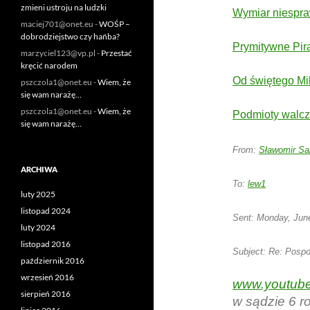
zmieni ustroju na ludzki
Wymiar niespra
maciej701@onet.eu
-
WOŚP –
dobrodziejstwo czy hańba?
Prymitywne Pir
marzyciel123@vp.pl
-
Przestać
kręcić narodem
Od świętego Mi
pszczola1@onet.eu
-
Wiem, że
się wam narażę…
pszczola1@onet.eu
-
Wiem, że
Podmioty walcz
się wam narażę…
From:
Sławomir S
ARCHIWA
To:
lew1
luty 2025
listopad 2024
Sent:
Monday, June
luty 2024
listopad 2016
Subject:
Re: Pospol
październik 2016
wrzesień 2016
www.youtub
sierpień 2016
w sądzie 6 