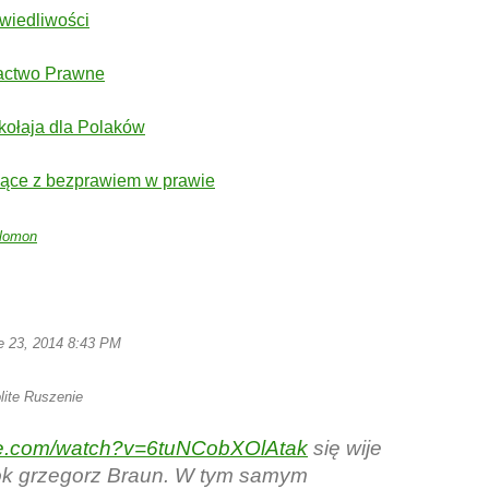
wiedliwości
actwo Prawne
kołaja dla Polaków
ące z bezprawiem w prawie
alomon
 23, 2014 8:43 PM
ite Ruszenie
e.com/watch?v=6tuNCobXOlAtak
się wije
rok grzegorz Braun. W tym samym