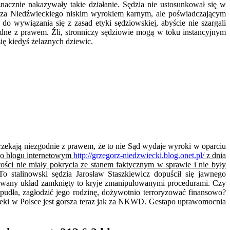
acznie nakazywały takie działanie. Sędzia nie ustosunkował się w
orza Niedźwieckiego niskim wyrokiem karnym, ale poświadczającym
o wywiązania się z zasad etyki sędziowskiej, abyście nie szargali
odne z prawem. Źli, stronniczy sędziowie mogą w toku instancyjnym
ę kiedyś żelaznych dziewic.
orzekają niezgodnie z prawem, że to nie Sąd wydaje wyroki w oparciu
go blogu internetowym
http://grzegorz-niedzwiecki.blog.onet.pl/
z dnia
ości nie miały pokrycia ze stanem faktycznym w sprawie i nie były
o stalinowski sędzia Jarosław Staszkiewicz dopuścił się jawnego
owany układ zamknięty to kryje zmanipulowanymi procedurami. Czy
udła, zagłodzić jego rodzinę, dożywotnio terroryzować finansowo?
ieki w Polsce jest gorsza teraz jak za NKWD. Gestapo uprawomocnia