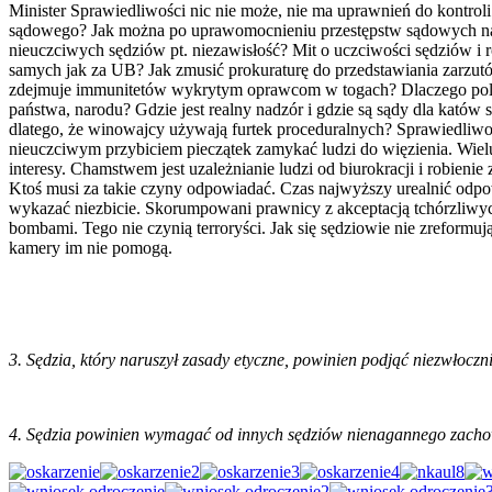
Minister Sprawiedliwości nic nie może, nie ma uprawnień do kontrol
sądowego? Jak można po uprawomocnieniu przestępstw sądowych na 
nieuczciwych sędziów pt. niezawisłość? Mit o uczciwości sędziów 
samych jak za UB? Jak zmusić prokuraturę do przedstawiania zarzut
zdejmuje immunitetów wykrytym oprawcom w togach? Dlaczego polity
państwa, narodu? Gdzie jest realny nadzór i gdzie są sądy dla kató
dlatego, że winowajcy używają furtek proceduralnych? Sprawiedliw
nieuczciwym przybiciem pieczątek zamykać ludzi do więzienia. Wielu 
interesy. Chamstwem jest uzależnianie ludzi od biurokracji i robien
Ktoś musi za takie czyny odpowiadać. Czas najwyższy urealnić odpowi
wykazać niezbicie. Skorumpowani prawnicy z akceptacją tchórzliwych 
bombami. Tego nie czynią terroryści. Jak się sędziowie nie zreformuj
kamery im nie pomogą.
3. Sędzia, który naruszył zasady etyczne, powinien podjąć niezwłocz
4. Sędzia powinien wymagać od innych sędziów nienagannego zacho