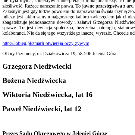
nie była mylna, subiektywna interpretacja funkcjonariuszy. To nie
złośliwość. Rażące naruszanie prawa.
To jawne przestępstwa z art. 
Żałosnym jest gdy ludzie powołani do naprawiania świata czynią zło
milczy jest takim samym najgorszego kalibru zwierzęciem jak ci nie
zbagatelizuje jednoznaczne dowody i załatwi Grzegorza Niedźwieck
sprawę. To jest dewiacja społeczna, bezczelna patologia, stalinow
kolaboranci. Nie da się tego wszystkiego inaczej wyrazić. Chcecie u
http://3obieg.pl/zmarli-otwieraja-oczy-zywym
Ofiary Przemocy, ul. Działkowicza 19, 58-506 Jelenia Góra
Grzegorz Niedźwiecki
Bożena Niedźwiecka
Wiktoria Niedźwiecka, lat 16
Paweł Niedźwiecki, lat 12
Prezes Sądu Okręgowego w Jeleniej Górze