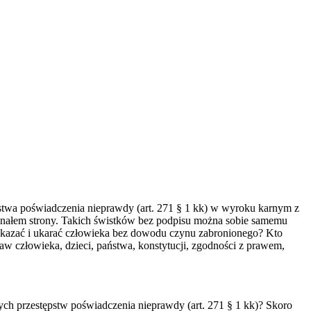
stwa poświadczenia nieprawdy (art. 271 § 1 kk) w wyroku karnym z
yginałem strony. Takich świstków bez podpisu można sobie samemu
 skazać i ukarać człowieka bez dowodu czynu zabronionego? Kto
aw człowieka, dzieci, państwa, konstytucji, zgodności z prawem,
ych przestępstw poświadczenia nieprawdy (art. 271 § 1 kk)? Skoro