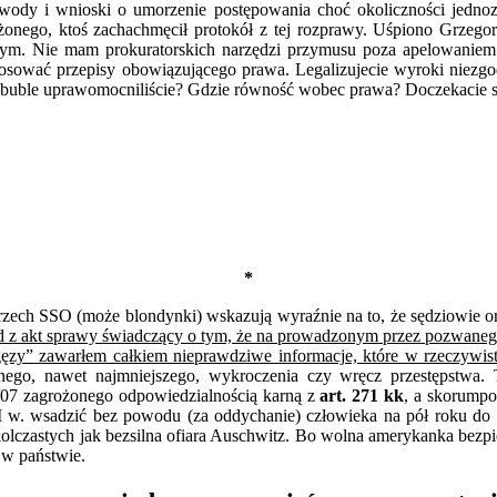
ody i wnioski o umorzenie postępowania choć okoliczności jednozn
onego, ktoś zachachmęcił protokół z tej rozprawy. Uśpiono Grzeg
nym. Nie mam prokuratorskich narzędzi przymusu poza apelowaniem d
 stosować przepisy obowiązującego prawa. Legalizujecie wyroki niezg
o buble uprawomocniliście? Gdzie równość wobec prawa? Doczekacie si
*
) trzech SSO (może blondynki) wskazują wyraźnie na to, że sędziowie 
 z akt sprawy świadczący o tym, że na prowadzonym przez pozwane
igęzy” zawarłem całkiem nieprawdziwe informacje, które w rzeczywist
ego, nawet najmniejszego, wykroczenia czy wręcz przestępstwa. T
07 zagrożonego odpowiedzialnością karną z
art. 271 kk
, a skorump
w. wsadzić bez powodu (za oddychanie) człowieka na pół roku do p
olczastych jak bezsilna ofiara Auschwitz. Bo wolna amerykanka bezp
 w państwie.