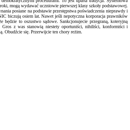
 z demokratycznymi procedurami. To jest uparta tradycja. Systemowa
yroki, mogą wydawać uczniowie pierwszej klasy szkoły podstawowej.
zynania posiane na podstawie przestępstwa poświadczenia nieprawdy i
 NIC biczują osiem lat. Nawet jeśli nepotyczna korporacja prawników
że będzie to oszustwo sądowe. Sankcjonujecie przegraną, koteryjną
Gros z was stanowią niestety oportuniści, nihiliści, konformiści i
. Obudźcie się. Przerwijcie ten chory reżim.