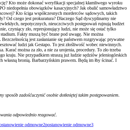
ytucję? Kto może dokonać weryfikacji specjalnej kłamliwego wyroku
 RPO niedopełnia obowiązków kasacyjnych? Jak obalić samowładztwo
jscowej? Kto ściga współczesnych morderców sądowych, takich
y? Od czego jest prokuratura? Dlaczego Sąd dyscyplinarny nie
zewlekłych, nepotycznych, nieuczciwych postępowań rujnują budżet
 czyniący zło, represjonujący ludzi, nie może się ostać tylko
m stadium. Fakty muszą być brane pod uwagę. Nie można
. Bezczelnością jest zasłanianie się państwem rozgrywając prywatne
resztować ludzi jak Gestapo. To jest złośliwość wobec niewinnych.
 Karać można za zło, a nie za urojenia, procedury. To zło trzeba
o kraju. Nie przypadkiem straszą już ludzie sędziów jeleniogórskich
 ich własną bronią. Barbarzyńskim prawem. Będą im łby ścinać. I
inny sposób zadośćuczynić osobie dotkniętej takim postępowaniem.
howania odpowiednio reagować.
ostanowienie odmowne2
postanowienie odmowne3