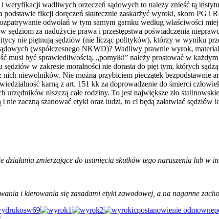
i i weryfikacji wadliwych orzeczeń sądowych to należy znieść tą inst
podstawie fikcji doręczeń skutecznie zaskarżyć wyroki, skoro PG i
i rozpatrywanie odwołań w tym samym garnku według właściwości mie
ów sędziom za nadużycie prawa i przestępstwa poświadczenia nieprawd
cy nie piętnują sędziów (nie licząc polityków), którzy w wyniku pr
w sądowych (współczesnego NKWD)? Wadliwy prawnie wyrok, materialnie,
ość musi być sprawiedliwością, „pomyłki” należy prostować w każdy
sędziów w zakresie moralności nie dorasta do pięt tym, których sądzą
ie z nich niewolników. Nie można przybiciem pieczątek bezpodstawnie a
edzialność karną z art. 151 kk za doprowadzenie do śmierci człowieka.
urzędników niszczą całe rodziny. To jest największe zło stalinowskieg
ą i nie zaczną szanować etyki oraz ludzi, to ci będą załatwiać sędziów
nie działania zmierzające do usunięcia skutków tego naruszenia lub w 
wania i kierowania się zasadami etyki zawodowej, a na naganne zac
postanowienie odmowne
p