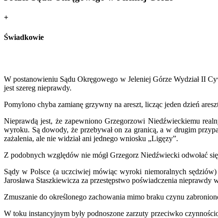
+
Świadkowie
W postanowieniu Sądu Okręgowego w Jeleniej Górze Wydział II Cywil
jest szereg nieprawdy.
Pomylono chyba zamianę grzywny na areszt, licząc jeden dzień areszt
Nieprawdą jest, że zapewniono Grzegorzowi Niedźwieckiemu realn
wyroku. Są dowody, że przebywał on za granicą, a w drugim przypa
zażalenia, ale nie widział ani jednego wniosku „Ligęzy”.
Z podobnych względów nie mógł Grzegorz Niedźwiecki odwołać się 
Sądy w Polsce (a uczciwiej mówiąc wyroki niemoralnych sędziów) 
Jarosława Staszkiewicza za przestępstwo poświadczenia nieprawdy w
Zmuszanie do określonego zachowania mimo braku czynu zabronione
W toku instancyjnym były podnoszone zarzuty przeciwko czynnościom 