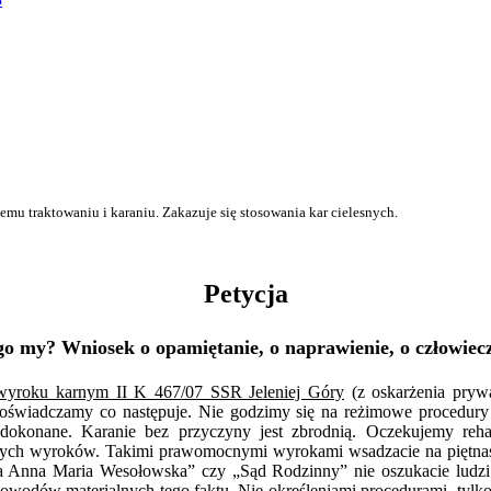
mu traktowaniu i karaniu. Zakazuje się stosowania kar cielesnych.
Petycja
go my? Wniosek o opamiętanie, o naprawienie, o człowiec
wyroku karnym II K 467/07 SSR Jeleniej Góry
(z oskarżenia pryw
 oświadczamy co następuje. Nie godzimy się na reżimowe procedury 
okonane. Karanie bez przyczyny jest zbrodnią. Oczekujemy rehab
ych wyroków. Takimi prawomocnymi wyrokami wsadzacie na piętnaście 
a Anna Maria Wesołowska” czy „Sąd Rodzinny” nie oszukacie ludzi 
 dowodów materialnych tego faktu. Nie określeniami procedurami, tylk