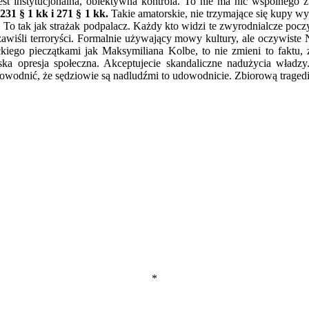
 jest instytucjonalna, obiektywna kontrola. To nie ma nic wspólnego
231 § 1 kk i 271 § 1 kk.
Takie amatorskie, nie trzymające się kupy w
. To tak jak strażak podpalacz. Każdy kto widzi te zwyrodnialcze poc
zawiśli terroryści. Formalnie używający mowy kultury, ale oczywiste
iego pieczątkami jak Maksymiliana Kolbe, to nie zmieni to faktu, 
ska opresja społeczna. Akceptujecie skandaliczne nadużycia władzy. 
dowodnić, że sędziowie są nadludźmi to udowodnicie. Zbiorową tragedią
*