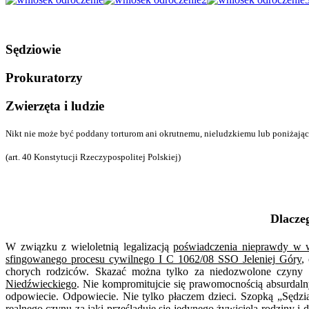
Sędziowie
Prokuratorzy
Zwierzęta i ludzie
Nikt nie może być poddany torturom ani okrutnemu, nieludzkiemu lub poniżające
(art. 40 Konstytucji Rzeczypospolitej Polskiej)
Dlacze
W związku z wieloletnią legalizacją
poświadczenia nieprawdy w 
sfingowanego procesu cywilnego I C 1062/08 SSO Jeleniej Góry
,
chorych rodziców. Skazać można tylko za niedozwolone czyny d
Niedźwieckiego
. Nie kompromitujcie się prawomocnością absurdaln
odpowiecie. Odpowiecie. Nie tylko płaczem dzieci. Szopką „Sędzi
realnego czynu za jaki prześladuje się jedynego żywiciela rodziny i