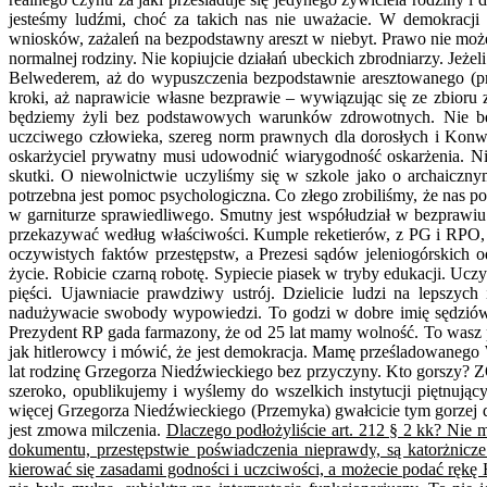
jesteśmy ludźmi, choć za takich nas nie uważacie. W demokrac
wniosków, zażaleń na bezpodstawny areszt w niebyt. Prawo nie może b
normalnej rodziny. Nie kopiujcie działań ubeckich zbrodniarzy. Jeżeli
Belwederem, aż do wypuszczenia bezpodstawnie aresztowanego (pr
kroki, aż naprawicie własne bezprawie – wywiązując się ze zbioru
będziemy żyli bez podstawowych warunków zdrowotnych. Nie będz
uczciwego człowieka, szereg norm prawnych dla dorosłych i Konw
oskarżyciel prywatny musi udowodnić wiarygodność oskarżenia. Ni
skutki. O niewolnictwie uczyliśmy się w szkole jako o archaiczn
potrzebna jest pomoc psychologiczna. Co złego zrobiliśmy, że nas p
w garniturze sprawiedliwego. Smutny jest współudział w bezprawiu
przekazywać według właściwości. Kumple reketierów, z PG i RPO, 
oczywistych faktów przestępstw, a Prezesi sądów jeleniogórskich
życie. Robicie czarną robotę. Sypiecie piasek w tryby edukacji. Ucz
pięści. Ujawniacie prawdziwy ustrój. Dzielicie ludzi na lepszy
nadużywacie swobody wypowiedzi. To godzi w dobre imię sędziów i 
Prezydent RP gada farmazony, że od 25 lat mamy wolność. To wasz 
jak hitlerowcy i mówić, że jest demokracja. Mamę prześladowanego
lat rodzinę Grzegorza Niedźwieckiego bez przyczyny. Kto gorszy? Z
szeroko, opublikujemy i wyślemy do wszelkich instytucji piętnują
więcej Grzegorza Niedźwieckiego (Przemyka) gwałcicie tym gorzej dl
jest zmowa milczenia.
Dlaczego podłożyliście art. 212 § 2 kk? Nie
dokumentu, przestępstwie poświadczenia nieprawdy, są katorżnicz
kierować się zasadami godności i uczciwości, a możecie podać rękę 