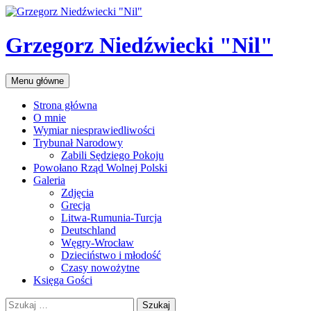
Przejdź
do
treści
Grzegorz Niedźwiecki "Nil"
Szukaj
Menu główne
Strona główna
O mnie
Wymiar niesprawiedliwości
Trybunał Narodowy
Zabili Sędziego Pokoju
Powołano Rząd Wolnej Polski
Galeria
Zdjęcia
Grecja
Litwa-Rumunia-Turcja
Deutschland
Węgry-Wrocław
Dzieciństwo i młodość
Czasy nowożytne
Księga Gości
Szukaj: