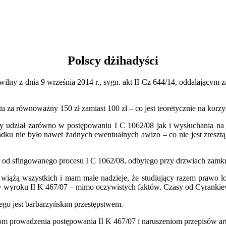
Polscy dżihadyści
ny z dnia 9 września 2014 r., sygn. akt II Cz 644/14, oddalającym z
u za równoważny 150 zł zamiast 100 zł – co jest teoretycznie na korz
y udział zarówno w postępowaniu I C 1062/08 jak i wysłuchania na
dku nie było nawet żadnych ewentualnych awizo – co nie jest zreszt
od sfingowanego procesu I C 1062/08, odbytego przy drzwiach zamkn
wiążą wszystkich i mam małe nadzieje, że studiujący razem prawo lo
 wyroku II K 467/07 – mimo oczywistych faktów. Czasy od Cyrankiewic
go jest barbarzyńskim przestępstwem.
prowadzenia postępowania II K 467/07 i naruszeniom przepisów art. 5 