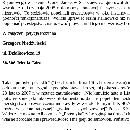
Rejonowego w Jeleniej Górze Jarosław Staszkiewicz ignorował dow
wyroku z dnia 6 maja 2008 r. do mowy końcowej fałszywie oskarż
nieprawdę. To sędziowie popełniali przestępstwa w toku instancyj
godności funkcjonariusza. Wolicie uprawiać reżim stalinowski niż
popełniać przestępstwa, nadużywać prawa i nikt tego nie wzruszy b
W załączeni petycja rodzinna
Grzegorz Niedźwiecki
ul. Działkowicza 19
58-506 Jelenia Góra
Takie „pomyłki pisarskie” (100 zł zamienić na 150 zł dzień aresztu
o dokumenty i wiarygodne przepisy prawa.
Proszę mi pokazać dowód
23 lutego 2007 r. w notatce zatytułowanej „Nie kupujcie auta u L
potwierdzone jakimikolwiek dokumentami.
Ja nie popełniłem żadn
przestępstwa poświadczenia nieprawdy w wyroku karnym II K 467/
można w „demokratycznej”, „wolnej”, „cywilizowanej” Polsce XXI 
Widocznie można. Albo zmusić „Przemyka” żeby zginął na drutach k
własne zbrodnie nie sprawiedliwość i ma glejt do samowoli. Państwo