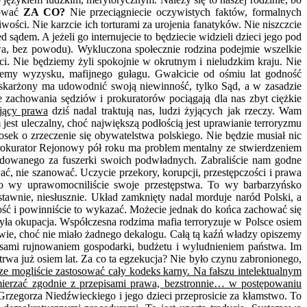
kować
ZA CO?
Nie przeciągniecie oczywistych faktów, formalnych
ości. Nie karzcie ich torturami za urojenia fanatyków. Nie niszczcie
 sądem. A jeżeli go internujecie to będziecie widzieli dzieci jego pod
a, bez powodu). Wykluczona społecznie rodzina podejmie wszelkie
i. Nie będziemy żyli spokojnie w okrutnym i nieludzkim kraju. Nie
jemy wyzysku, mafijnego gułagu. Gwałcicie od ośmiu lat godność
skarżony ma udowodnić swoją niewinność, tylko Sąd, a w zasadzie
zachowania sędziów i prokuratorów pociągają dla nas zbyt ciężkie
jący prawa
dziś nadal traktują nas, ludzi żyjących jak rzeczy. Wam
est uleczalny, choć największą podłością jest uprawianie terroryzmu
ek o zrzeczenie się obywatelstwa polskiego. Nie będzie musiał nic
rokurator Rejonowy pół roku ma problem mentalny ze stwierdzeniem
ladowanego za fuszerki swoich podwładnych. Zabraliście nam godne
ać, nie szanować. Uczycie przekory, korupcji, przestępczości i prawa
 To wy uprawomocniliście swoje przestępstwa. To wy barbarzyńsko
awnie, niesłusznie. Układ zamknięty nadal morduje naród Polski, a
ść i powinniście to wykazać. Możecie jednak do końca zachować się
ła okupacja. Współczesna rodzima mafia terroryzuje w Polsce osiem
wie, choć nie miało żadnego dekalogu. Całą tą kaźń władzy opiszemy
e sami rujnowaniem gospodarki, budżetu i wyludnieniem państwa. Im
rwa już osiem lat. Za co ta egzekucja? Nie było czynu zabronionego,
e mogliście zastosować cały kodeks karny. Na fałszu intelektualnym
ymierzać zgodnie z przepisami prawa, bezstronnie… w postępowaniu
rzegorza Niedźwieckiego i jego dzieci przeprosicie za kłamstwo. To