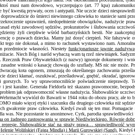
ji ktoś musi nam dowodowo, wyczerpująco (art. 77 kpa) zakomuni
yć kwestią prywaty, ocen i antypatii. Nie uczcie dzieci niesprawiedliw
 doprowadzicie do śmierci niewinnego człowieka to staniecie sami przed
zekroczenie uprawnień, niedopełnienie obowiązków, nadużycie praw
 zasad etyki zawodowej sędziów, prokuratorów i ślubowania uczciwośc
iemy żyli cierpliwie wśród barbarzyńskich bestii. Nie zaakceptu
encję o prawach dziecka. Mamy już dosyć cierpień. Nie fałszywie o
kt tego nie dokonał, a mimo to rachunek wystawiono nam. Amoralne 
ym przedmiocie własności. Niestety
funkcjonariusze jawnie nadużywa
oniżacie. Niech Bóg i naród wybaczą wam tą rzeź niewiniątek. Sadyzm j
. Rzecznik Praw Obywatelskich (z nazwy) ignoruje dokumenty i wnios
zasadne wnioski o kasację chowają do szuflady. MS nic nie może. P
 odwracają kota ogonem, zmuszają do określanego zachowania prześ
ycie dzieci kłamać, oszukiwać, prześladować, gnębić, okradać, ignorow
ch i gorszych. To wy uprawomocniliście poświadczenie nieprawdy.
jest karalne. Generała Fieldorfa też skazano prawomocnie, bezpodst
problem jak odprawomocnić własne nadużycia. Ślubowaliście uczciwo
 Wehrmacht wywiózł do Bawarii w 1944 roku do obozu pracy, ale to by
OMO miało więcej etyki i szacunku dla drugiego człowieka niż sędzio
cych gwałcenie praw człowieka. Kiedyś zwali się ten mur. Pomagaci
a was. Nie pozostanie to anonimowe. Cyrk, parodia sprawiedliwości t
 ma on żadnego zastosowania w sprawie Niedźwieckiego. Równie dobrz
e represje. Ślubowaliście stać na straży prawa… sprawiedliwość w
Helenie Wolińskiej (Fajga Mindla) i Marii Gurowskiej (Sand).
Kiedyś G