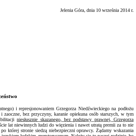
Jelenia Góra, dnia 10 września 2014 r.
zeństwo
atnego) i represjonowaniem Grzegorza Niedźwieckiego na podłożu
i zaoczne, bez przyczyny, karanie opiekuna osób starszych, w tym
ilitacji
niesłusznie skazanego, bez podstawy prawnej, Grzegorza
lat niewinnych ludzi do więzienia i nawet utratą premii za to nie
po której stronie siedzą niebezpieczni oprawcy. Żądamy wskazania
o językiem ludzkim, merytorycznym. Należy się to naszej rodzinie, bo