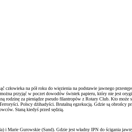
 człowieka na pół roku do więzienia na podstawie jawnego przestęp
k można przyjąć w poczet dowodów świstek papieru, który nie jest or
inną rodzinę za pieniądze pseudo filantropów z Rotary Club. Kto może
erroryści. Polscy dżihadyści. Brutalną egzekucją. Gdzie są obrońcy pr
erowców. Staną kiedyś przed sędzią.
a) i Marie Gurowskie (Sand). Gdzie jest władny IPN do ścigania jawn