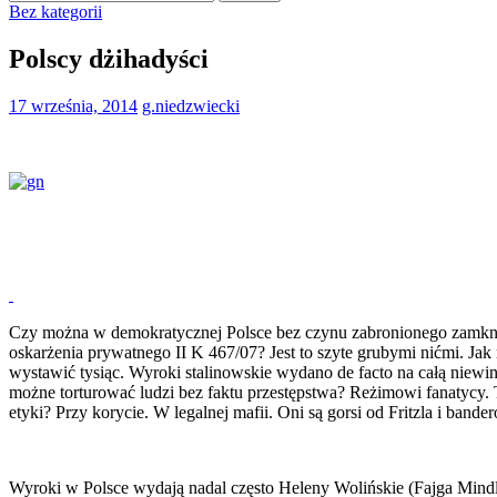
Bez kategorii
Polscy dżihadyści
17 września, 2014
g.niedzwiecki
Czy można w demokratycznej Polsce bez czynu zabronionego zamknąć
oskarżenia prywatnego II K 467/07? Jest to szyte grubymi nićmi. Ja
wystawić tysiąc. Wyroki stalinowskie wydano de facto na całą niew
możne torturować ludzi bez faktu przestępstwa? Reżimowi fanatycy. T
etyki? Przy korycie. W legalnej mafii. Oni są gorsi od Fritzla i band
Wyroki w Polsce wydają nadal często Heleny Wolińskie (Fajga Mindl