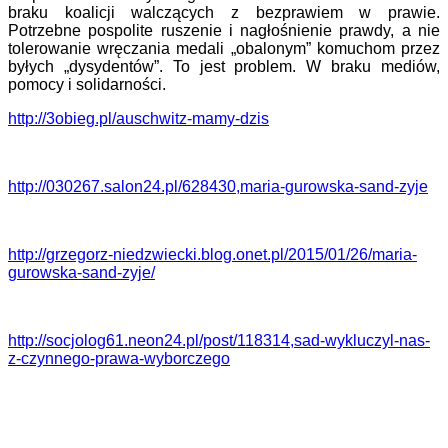
braku koalicji walczących z bezprawiem w prawie.
Potrzebne pospolite ruszenie i nagłośnienie prawdy, a nie
tolerowanie wręczania medali „obalonym” komuchom przez
byłych „dysydentów”. To jest problem. W braku mediów,
pomocy i solidarności.
http://3obieg.pl/auschwitz-mamy-dzis
http://030267.salon24.pl/628430,maria-gurowska-sand-zyje
http://grzegorz-niedzwiecki.blog.onet.pl/2015/01/26/maria-
gurowska-sand-zyje/
http://socjolog61.neon24.pl/post/118314,sad-wykluczyl-nas-
z-czynnego-prawa-wyborczego