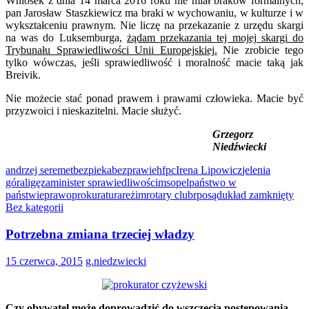
Wniosek z dnia 14 marca 2016 roku nie miał braków formalnych,
pan Jarosław Staszkiewicz ma braki w wychowaniu, w kulturze i w
wykształceniu prawnym. Nie liczę na przekazanie z urzędu skargi
na was do Luksemburga,
żądam przekazania tej mojej skargi do
Trybunału Sprawiedliwości Unii Europejskiej.
Nie zrobicie tego
tylko wówczas, jeśli sprawiedliwość i moralność macie taką jak
Breivik.
Nie możecie stać ponad prawem i prawami człowieka. Macie być
przyzwoici i nieskazitelni. Macie służyć.
Grzegorz
Niedźwiecki
andrzej seremet
bezpieka
bezprawie
hfpc
Irena Lipowicz
jelenia
góra
ligęza
minister sprawiedliwości
ms
opel
państwo w
państwie
prawo
prokuratura
reżim
rotary club
rpo
sąd
układ zamknięty
Bez kategorii
Potrzebna zmiana trzeciej władzy
15 czerwca, 2015
g.niedzwiecki
Czy obywatel może doprowadzić do wszczęcia postępowania