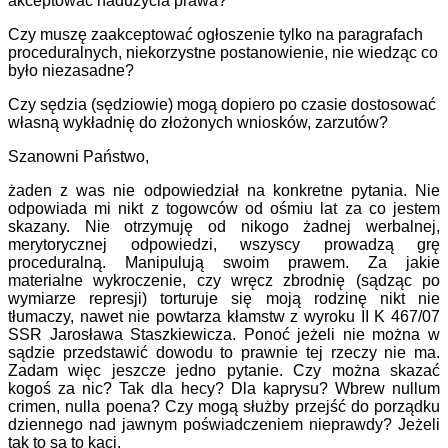
akceptować nadużycia prawa?
Czy muszę zaakceptować ogłoszenie tylko na paragrafach
proceduralnych, niekorzystne postanowienie, nie wiedząc co
było niezasadne?
Czy sędzia (sędziowie) mogą dopiero po czasie dostosować
własną wykładnię do złożonych wniosków, zarzutów?
Szanowni Państwo,
żaden z was nie odpowiedział na konkretne pytania. Nie
odpowiada mi nikt
z togowców od ośmiu lat za co jestem
skazany. Nie otrzymuję od nikogo żadnej werbalnej,
merytorycznej odpowiedzi, wszyscy prowadzą grę
proceduralną. Manipulują swoim prawem. Za jakie
materialne wykroczenie, czy wręcz zbrodnię (sądząc po
wymiarze represji) torturuje się moją rodzinę nikt nie
tłumaczy, nawet nie powtarza kłamstw z wyroku II K 467/07
SSR Jarosława Staszkiewicza. Ponoć jeżeli nie można w
sądzie przedstawić dowodu to prawnie tej rzeczy nie ma.
Zadam więc jeszcze jedno pytanie. Czy można skazać
kogoś za nic? Tak dla hecy? Dla kaprysu? Wbrew nullum
crimen, nulla poena? Czy mogą służby przejść do porządku
dziennego nad jawnym poświadczeniem nieprawdy? Jeżeli
tak to są to kaci.