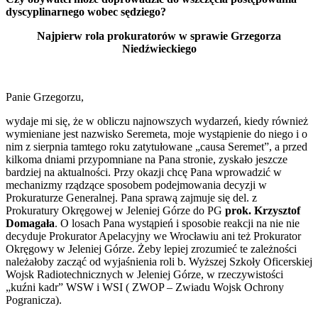
dyscyplinarnego wobec sędziego?
Najpierw rola prokuratorów w sprawie Grzegorza
Niedźwieckiego
Panie Grzegorzu,
wydaje mi się, że w obliczu najnowszych wydarzeń, kiedy również
wymieniane jest nazwisko Seremeta, moje wystąpienie do niego i o
nim z sierpnia tamtego roku zatytułowane „causa Seremet”, a przed
kilkoma dniami przypomniane na Pana stronie, zyskało jeszcze
bardziej na aktualności. Przy okazji chcę Pana wprowadzić w
mechanizmy rządzące sposobem podejmowania decyzji w
Prokuraturze Generalnej. Pana sprawą zajmuje się del. z
Prokuratury Okręgowej w Jeleniej Górze do PG
prok. Krzysztof
Domagała
. O losach Pana wystąpień i sposobie reakcji na nie nie
decyduje Prokurator Apelacyjny we Wrocławiu ani też Prokurator
Okręgowy w Jeleniej Górze. Żeby lepiej zrozumieć te zależności
należałoby zacząć od wyjaśnienia roli b. Wyższej Szkoły Oficerskiej
Wojsk Radiotechnicznych w Jeleniej Górze, w rzeczywistości
„kuźni kadr” WSW i WSI ( ZWOP – Zwiadu Wojsk Ochrony
Pogranicza).