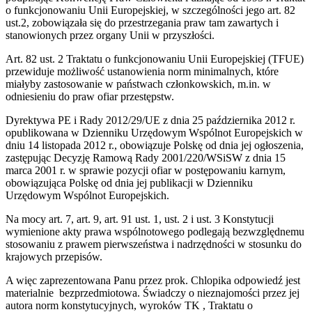
o funkcjonowaniu Unii Europejskiej, w szczególności jego art. 82
ust.2, zobowiązała się do przestrzegania praw tam zawartych i
stanowionych przez organy Unii w przyszłości.
Art. 82 ust. 2 Traktatu o funkcjonowaniu Unii Europejskiej (TFUE)
przewiduje możliwość ustanowienia norm minimalnych, które
miałyby zastosowanie w państwach członkowskich, m.in. w
odniesieniu do praw ofiar przestępstw.
Dyrektywa PE i Rady 2012/29/UE z dnia 25 października 2012 r.
opublikowana w Dzienniku Urzędowym Wspólnot Europejskich w
dniu 14 listopada 2012 r., obowiązuje Polskę od dnia jej ogłoszenia,
zastępując Decyzję Ramową Rady 2001/220/WSiSW z dnia 15
marca 2001 r. w sprawie pozycji ofiar w postępowaniu karnym,
obowiązująca Polskę od dnia jej publikacji w Dzienniku
Urzędowym Wspólnot Europejskich.
Na mocy art. 7, art. 9, art. 91 ust. 1, ust. 2 i ust. 3 Konstytucji
wymienione akty prawa wspólnotowego podlegają bezwzględnemu
stosowaniu z prawem pierwszeństwa i nadrzędności w stosunku do
krajowych przepisów.
A więc zaprezentowana Panu przez prok. Chlopika odpowiedź jest
materialnie bezprzedmiotowa. Świadczy o nieznajomości przez jej
autora norm konstytucyjnych, wyroków TK , Traktatu o