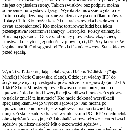
nie jest oryginałem strony. Takich świstków bez podpisu można
sobie samemu wystawić tysiąc. Wyroki stalinowskie wydano de
facto na całą niewinną rodzinę za pieniądze pseudo filantropów z
Rotary Club. Kto może skazać i ukarać człowieka bez dowodu
czynu zabronionego? Kto możne torturować ludzi bez faktu
przestępstwa? Reżimowi fanatycy. Terroryści. Polscy dżihadyści.
Brutalną egzekucją. Gdzie są obrońcy praw człowieka, dzieci,
państwa, konstytucji, zgodności z prawem, etyki? Przy korycie. W
legalnej mafii. Oni są gorsi od Fritzla i banderowców. Staną kiedyś
przed sędzią.
Wyroki w Polsce wydają nadal często Heleny Wolińskie (Fajga
Mindla) i Marie Gurowskie (Sand). Gdzie jest władny IPN do
ścigania jawnych przestępstw poświadczenia nieprawdy (art. 271 §
1 kk)? Skoro Minister Sprawiedliwości nic nie może, nie ma
uprawnień do kontroli i weryfikacji wadliwych orzeczeń sądowych
to należy znieść tą instytucję? Kto może dokonać weryfikacji
specjalnej kłamliwego wyroku sądowego? Jak można po
uprawomocnieniu przestępstw sądowych na podstawie fikcji
doręczeń skutecznie zaskarżyć wyroki, skoro PG i RPO niedopełnia
obowiązków kasacyjnych? Jak obalić samowładztwo nieuczciwych
sędziów pt. niezawisłość? Mit o uczciwości sędziów i
rozpatrywanie odwołań w tym samym garnku według właściwości