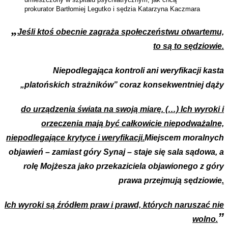
prokurator Bartłomiej Legutko i sędzia Katarzyna Kaczmara
„
Jeśli ktoś obecnie zagraża społeczeństwu otwartemu,
to są to sędziowie.
Niepodlegająca kontroli ani weryfikacji kasta
„platońskich strażników” coraz konsekwentniej dąży
do urządzenia świata na swoją miarę. (…) Ich wyroki i
orzeczenia mają być całkowicie niepodważalne,
niepodlegające krytyce i weryfikacji.
Miejscem moralnych
objawień – zamiast góry Synaj – staje się sala sądowa, a
rolę Mojżesza jako przekaziciela objawionego z góry
prawa przejmują sędziowie
.
Ich wyroki są źródłem praw i prawd, których naruszać nie
”
wolno.