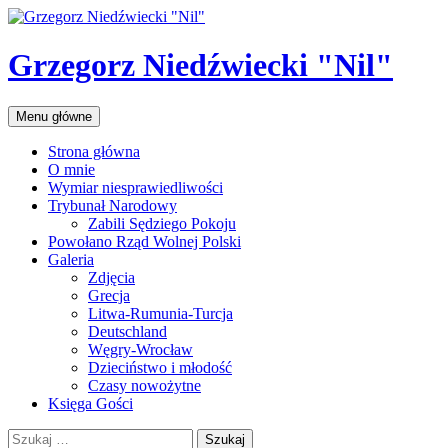
Przejdź
do
treści
Grzegorz Niedźwiecki "Nil"
Szukaj
Menu główne
Strona główna
O mnie
Wymiar niesprawiedliwości
Trybunał Narodowy
Zabili Sędziego Pokoju
Powołano Rząd Wolnej Polski
Galeria
Zdjęcia
Grecja
Litwa-Rumunia-Turcja
Deutschland
Węgry-Wrocław
Dzieciństwo i młodość
Czasy nowożytne
Księga Gości
Szukaj: