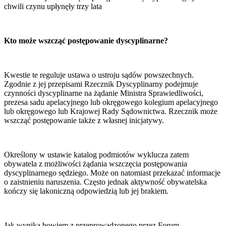
chwili czynu upłynęły trzy lata
Kto może wszcząć postępowanie dyscyplinarne?
Kwestie te reguluje ustawa o ustroju sądów powszechnych.
Zgodnie z jej przepisami Rzecznik Dyscyplinarny podejmuje
czynności dyscyplinarne na żądanie Ministra Sprawiedliwości,
prezesa sadu apelacyjnego lub okręgowego kolegium apelacyjnego
lub okręgowego lub Krajowej Rady Sądownictwa. Rzecznik może
wszcząć postępowanie także z własnej inicjatywy.
Określony w ustawie katalog podmiotów wyklucza zatem
obywatela z możliwości żądania wszczęcia postępowania
dyscyplinarnego sędziego. Może on natomiast przekazać informacje
o zaistnieniu naruszenia. Często jednak aktywność obywatelska
kończy się lakoniczną odpowiedzią lub jej brakiem.
Jak wynika bowiem z przeprowadzonego przez Forum