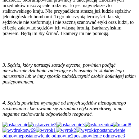
urzędników niszczą całe rodziny. To jest największe zło
stalinowskiego kraju. Nie przypadkiem straszą już ludzie sędziów
jeleniogórskich bombami. Tego nie czynią terroryści. Jak się
sędziowie nie zreformują i nie zaczną szanować etyki oraz ludzi, to
ci będą załatwiać sędziów ich własną bronią. Barbarzyńskim
prawem. Będą im łby ścinać. I kamery im nie pomogą.
3. Sędzia, który naruszył zasady etyczne, powinien podjąć
niezwłocznie działania zmierzające do usunięcia skutków tego
naruszenia lub w inny sposób zadośćuczynić osobie dotkniętej takim
postępowaniem.
4. Sędzia powinien wymagać od innych sędziów nienagannego
zachowania i kierowania się zasadami etyki zawodowej, a na
naganne zachowania odpowiednio reagować.
postanowienie
odmowne
postanowienie odmowne2
postanowienie odmowne3