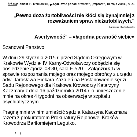
„
Źródło
:Tomasz P. Terlikowski,
Sędziowie ponad prawem”
, „Wprost”, 18 maja
2008r
., s. 21
„
Pewna doza żartobliwości nie kłóci się bynajmniej z
rozważaniem spraw nieżartobliwych.”
Tadeusz Kotarbiński
„
Asertywność” – «łagodna pewność siebie»
Szanowni Państwo,
W dniu 29 stycznia 2015 r. przed Sądem Okręgowym w
Krakowie Wydział IV Karny-Odwoławczy odbędzie się
posiedzenie /godz. 08:30, sala E-520 –
Załącznik 1
/ w
sprawie rozpoznania mojego oraz mojego obrońcy z urzędu
adw. Jarosława Piekara Zażaleń na Postanowienie sędzi
Sądu Rejonowego dla Krakowa Krowodrzy Katarzyny
Kaczmary z dnia 16 października 2014 r. o umieszczenie
mnie na okres 4 tygodni na obserwację w szpitalu
psychiatrycznym.
Pragną mnie w nim umieścić sędzia Katarzyna Kaczmara
razem z prokuratorem Prokuratury Rejonowej Kraków
Krowodrza Bartłomiejem Legutko.
/…/