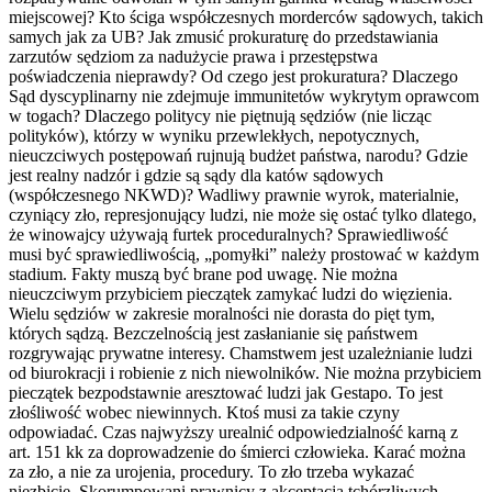
miejscowej? Kto ściga współczesnych morderców sądowych, takich
samych jak za UB? Jak zmusić prokuraturę do przedstawiania
zarzutów sędziom za nadużycie prawa i przestępstwa
poświadczenia nieprawdy? Od czego jest prokuratura? Dlaczego
Sąd dyscyplinarny nie zdejmuje immunitetów wykrytym oprawcom
w togach? Dlaczego politycy nie piętnują sędziów (nie licząc
polityków), którzy w wyniku przewlekłych, nepotycznych,
nieuczciwych postępowań rujnują budżet państwa, narodu? Gdzie
jest realny nadzór i gdzie są sądy dla katów sądowych
(współczesnego NKWD)? Wadliwy prawnie wyrok, materialnie,
czyniący zło, represjonujący ludzi, nie może się ostać tylko dlatego,
że winowajcy używają furtek proceduralnych? Sprawiedliwość
musi być sprawiedliwością, „pomyłki” należy prostować w każdym
stadium. Fakty muszą być brane pod uwagę. Nie można
nieuczciwym przybiciem pieczątek zamykać ludzi do więzienia.
Wielu sędziów w zakresie moralności nie dorasta do pięt tym,
których sądzą. Bezczelnością jest zasłanianie się państwem
rozgrywając prywatne interesy. Chamstwem jest uzależnianie ludzi
od biurokracji i robienie z nich niewolników. Nie można przybiciem
pieczątek bezpodstawnie aresztować ludzi jak Gestapo. To jest
złośliwość wobec niewinnych. Ktoś musi za takie czyny
odpowiadać. Czas najwyższy urealnić odpowiedzialność karną z
art. 151 kk za doprowadzenie do śmierci człowieka. Karać można
za zło, a nie za urojenia, procedury. To zło trzeba wykazać
niezbicie. Skorumpowani prawnicy z akceptacją tchórzliwych