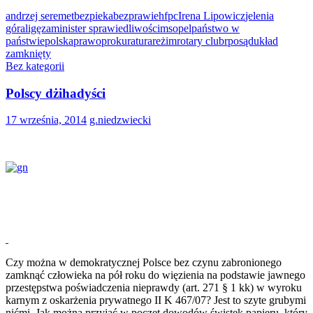
andrzej seremet
bezpieka
bezprawie
hfpc
Irena Lipowicz
jelenia
góra
ligęza
minister sprawiedliwości
ms
opel
państwo w
państwie
polska
prawo
prokuratura
reżim
rotary club
rpo
sąd
układ
zamknięty
Bez kategorii
Polscy dżihadyści
17 września, 2014
g.niedzwiecki
Czy można w demokratycznej Polsce bez czynu zabronionego
zamknąć człowieka na pół roku do więzienia na podstawie jawnego
przestępstwa poświadczenia nieprawdy (art. 271 § 1 kk) w wyroku
karnym z oskarżenia prywatnego II K 467/07? Jest to szyte grubymi
nićmi. Jak można przyjąć w poczet dowodów świstek papieru, który