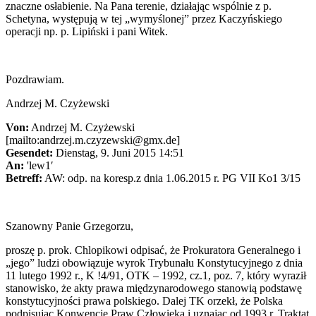
znaczne osłabienie. Na Pana terenie, działając wspólnie z p.
Schetyna, występują w tej „wymyślonej” przez Kaczyńskiego
operacji np. p. Lipiński i pani Witek.
Pozdrawiam.
Andrzej M. Czyżewski
Von:
Andrzej M. Czyżewski
[mailto:andrzej.m.czyzewski@gmx.de]
Gesendet:
Dienstag, 9. Juni 2015 14:51
An:
'lew1′
Betreff:
AW: odp. na koresp.z dnia 1.06.2015 r. PG VII Ko1 3/15
Szanowny Panie Grzegorzu,
proszę p. prok. Chlopikowi odpisać, że Prokuratora Generalnego i
„jego” ludzi obowiązuje wyrok Trybunału Konstytucyjnego z dnia
11 lutego 1992 r., K !4/91, OTK – 1992, cz.1, poz. 7, który wyraził
stanowisko, że akty prawa międzynarodowego stanowią podstawę
konstytucyjności prawa polskiego. Dalej TK orzekł, że Polska
podpisując Konwencję Praw Człowieka i uznając od 1993 r. Traktat