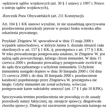
-sędziowie sądów wojskowych (art. 30 § 1 ustawy z 1997 r. Prawo
o ustroju sądów wojskowych),
-Rzecznik Praw Obywatelskich (art. 211 Konstytucji).
Art. 104 § 1 KK stanowi wyraźnie, że nie uzasadniają spoczywania
przedawnienia przeszkody prawne w postaci braku wniosku albo
oskarżenia prywatnego.
Przykład: Zbigniew W. spowodował w dniu 15 maja 2000 r.
wypadek samochodowy, w którym Janina S. doznała obrażeń ciała
określonych w art. 157 § 1 KK, tj. przestępstwo z art. 177 § 1 KK.
W toku prowadzonego postępowania ustalono, że Zbigniew W. jest
sędzią sądu powszechnego, którego chroni immunitet. W dniu 15
czerwca 2000 r. prokurator prowadzący postępowanie zwrócił się
do sądu dyscyplinarnego o uchylenie immunitetu. Uchylenie
immunitetu nastąpiło dopiero w dniu 30 listopada 2000 r. Od dnia
15 czerwca 2000 r. do dnia 30 listopada 2000 r. przedawnienie
karalności popełnionego przez Zbigniewa W. przestępstwa nie
biegło. Gdyby immunitet nie został uchylony, wówczas
postępowanie karne należałoby umorzyć (art. 17 § 1 pkt 10 KPK).
Spoczywania terminu przedawnienia nie powodują co do zasady
przeszkody natury faktycznej, np. nieujęcie sprawcy, długotrwała
choroba sprawcy. Dlatego też zawieszenie postępowania karnego na