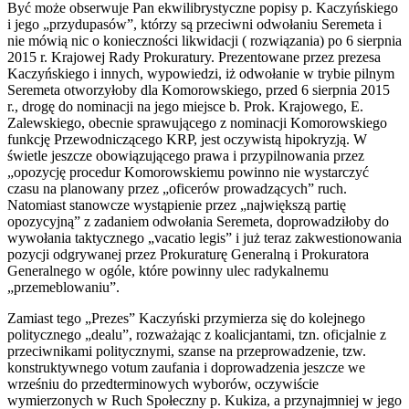
Być może obserwuje Pan ekwilibrystyczne popisy p. Kaczyńskiego
i jego „przydupasów”, którzy są przeciwni odwołaniu Seremeta i
nie mówią nic o konieczności likwidacji ( rozwiązania) po 6 sierpnia
2015 r. Krajowej Rady Prokuratury. Prezentowane przez prezesa
Kaczyńskiego i innych, wypowiedzi, iż odwołanie w trybie pilnym
Seremeta otworzyłoby dla Komorowskiego, przed 6 sierpnia 2015
r., drogę do nominacji na jego miejsce b. Prok. Krajowego, E.
Zalewskiego, obecnie sprawującego z nominacji Komorowskiego
funkcję Przewodniczącego KRP, jest oczywistą hipokryzją. W
świetle jeszcze obowiązującego prawa i przypilnowania przez
„opozycję procedur Komorowskiemu powinno nie wystarczyć
czasu na planowany przez „oficerów prowadzących” ruch.
Natomiast stanowcze wystąpienie przez „największą partię
opozycyjną” z zadaniem odwołania Seremeta, doprowadziłoby do
wywołania taktycznego „vacatio legis” i już teraz zakwestionowania
pozycji odgrywanej przez Prokuraturę Generalną i Prokuratora
Generalnego w ogóle, które powinny ulec radykalnemu
„przemeblowaniu”.
Zamiast tego „Prezes” Kaczyński przymierza się do kolejnego
politycznego „dealu”, rozważając z koalicjantami, tzn. oficjalnie z
przeciwnikami politycznymi, szanse na przeprowadzenie, tzw.
konstruktywnego votum zaufania i doprowadzenia jeszcze we
wrześniu do przedterminowych wyborów, oczywiście
wymierzonych w Ruch Społeczny p. Kukiza, a przynajmniej w jego