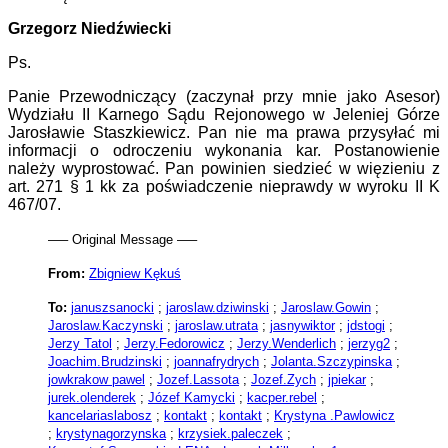
Grzegorz Niedźwiecki
Ps.
Panie Przewodniczący (zaczynał przy mnie jako Asesor)
Wydziału II Karnego Sądu Rejonowego w Jeleniej Górze
Jarosławie Staszkiewicz. Pan nie ma prawa przysyłać mi
informacji o odroczeniu wykonania kar. Postanowienie
należy wyprostować. Pan powinien siedzieć w więzieniu z
art. 271 §
1 kk za poświadczenie nieprawdy w wyroku II K
467/07.
—– Original Message —–
From:
Zbigniew Kękuś
To:
januszsanocki
;
jaroslaw.dziwinski
;
Jaroslaw.Gowin
;
Jaroslaw.Kaczynski
;
jaroslaw.utrata
;
jasnywiktor
;
jdstogi
;
Jerzy Tatol
;
Jerzy.Fedorowicz
;
Jerzy.Wenderlich
;
jerzyg2
;
Joachim.Brudzinski
;
joannafrydrych
;
Jolanta.Szczypinska
;
jowkrakow pawel
;
Jozef.Lassota
;
Jozef.Zych
;
jpiekar
;
jurek.olenderek
;
Józef Kamycki
;
kacper.rebel
;
kancelariaslabosz
;
kontakt
;
kontakt
;
Krystyna .Pawlowicz
;
krystynagorzynska
;
krzysiek.paleczek
;