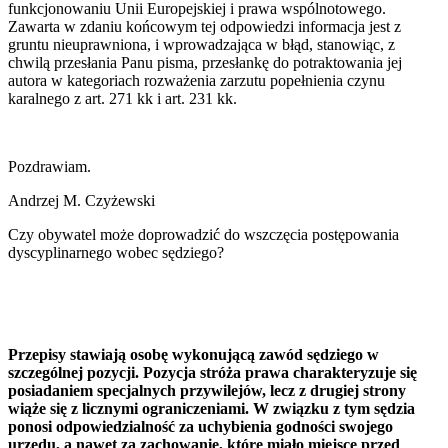
funkcjonowaniu Unii Europejskiej i prawa wspólnotowego.
Zawarta w zdaniu końcowym tej odpowiedzi informacja jest z
gruntu nieuprawniona, i wprowadzająca w błąd, stanowiąc, z
chwilą przesłania Panu pisma, przesłankę do potraktowania jej
autora w kategoriach rozważenia zarzutu popełnienia czynu
karalnego z art. 271 kk i art. 231 kk.
Pozdrawiam.
Andrzej M. Czyżewski
Czy obywatel może doprowadzić do wszczęcia postępowania
dyscyplinarnego wobec sędziego?
Przepisy stawiają osobę wykonującą zawód sędziego w
szczególnej pozycji. Pozycja stróża prawa charakteryzuje się
posiadaniem specjalnych przywilejów, lecz z drugiej strony
wiąże się z licznymi ograniczeniami. W związku z tym sędzia
ponosi odpowiedzialność za uchybienia godności swojego
urzędu, a nawet za zachowanie, które miało miejsce przed