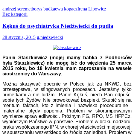
andrzej seremet
borys budka
ewa kopacz
Irena Lipowicz
Bez kategorii
Kękuś do psychiatryka Niedźwiecki do pudła
28 stycznia, 2015
g.niedzwiecki
Panie Staszkiewicz (mojej mamy babka z Podhorców
była Staszkiewicz) nie mogę iść do więzienia 25 marca
2015 roku, bo 18 kwietnia mam zaproszenie na wesele
siostrzenicy do Warszawy.
Można skazywać obecnie w Polsce jak za NKWD, bez
przestępstwa, w sfingowanych procesach. Jesteśmy tylko
numerkami a nie ludźmi. Panie Kękuś, niech Pan odpuści
sobie tych Żydów. Nie prowokować bezpieki. Skupić się na
meritum, faktach, kto z imienia i nazwiska proceduralne i
materialne błędy popełnia. Problem w skorumpowanym
wymiarze sprawiedliwości. Próżnym PG, RPO, MS HFPCz,
wybiórczym Państwo w państwie. Problem w braku nadzoru,
braku współczesnego IPN, w chorej właściwości miejscowej,
w spuszczaniu wszystkiego do źródła zaniedbań. Problem w