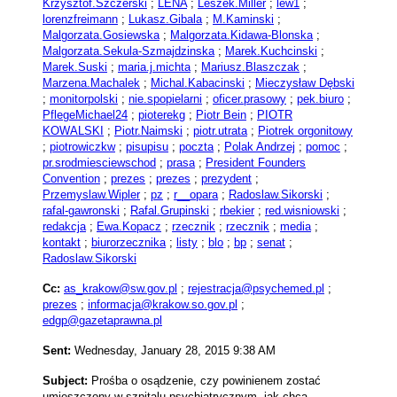
Krzysztof.Szczerski
;
LENA
;
Leszek.Miller
;
lew1
;
lorenzfreimann
;
Lukasz.Gibala
;
M.Kaminski
;
Malgorzata.Gosiewska
;
Malgorzata.Kidawa-Blonska
;
Malgorzata.Sekula-Szmajdzinska
;
Marek.Kuchcinski
;
Marek.Suski
;
maria.j.michta
;
Mariusz.Blaszczak
;
Marzena.Machalek
;
Michal.Kabacinski
;
Mieczysław Dębski
;
monitorpolski
;
nie.spopielarni
;
oficer.prasowy
;
pek.biuro
;
PflegeMichael24
;
pioterekg
;
Piotr Bein
;
PIOTR
KOWALSKI
;
Piotr.Naimski
;
piotr.utrata
;
Piotrek orgonitowy
;
piotrowiczkw
;
pisupisu
;
poczta
;
Polak Andrzej
;
pomoc
;
pr.srodmiesciewschod
;
prasa
;
President Founders
Convention
;
prezes
;
prezes
;
prezydent
;
Przemyslaw.Wipler
;
pz
;
r__opara
;
Radoslaw.Sikorski
;
rafal-gawronski
;
Rafal.Grupinski
;
rbekier
;
red.wisniowski
;
redakcja
;
Ewa.Kopacz
;
rzecznik
;
rzecznik
;
media
;
kontakt
;
biurorzecznika
;
listy
;
blo
;
bp
;
senat
;
Radoslaw.Sikorski
Cc:
as_krakow@sw.gov.pl
;
rejestracja@psychemed.pl
;
prezes
;
informacja@krakow.so.gov.pl
;
edgp@gazetaprawna.pl
Sent:
Wednesday, January 28, 2015 9:38 AM
Subject:
Prośba o osądzenie, czy powinienem zostać
umieszczony w szpitalu psychiatrycznym, jak chcą