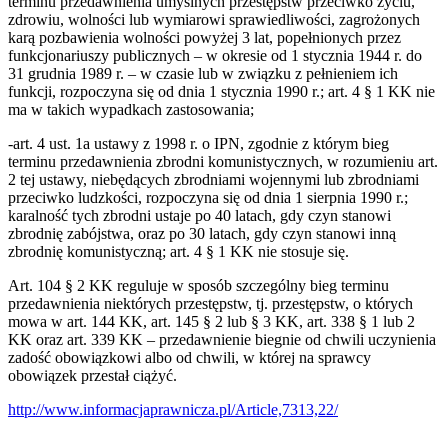
terminu przedawnienia umyślnych przestępstw przeciwko życiu,
zdrowiu, wolności lub wymiarowi sprawiedliwości, zagrożonych
karą pozbawienia wolności powyżej 3 lat, popełnionych przez
funkcjonariuszy publicznych – w okresie od 1 stycznia 1944 r. do
31 grudnia 1989 r. – w czasie lub w związku z pełnieniem ich
funkcji, rozpoczyna się od dnia 1 stycznia 1990 r.; art. 4 § 1 KK nie
ma w takich wypadkach zastosowania;
-art. 4 ust. 1a ustawy z 1998 r. o IPN, zgodnie z którym bieg
terminu przedawnienia zbrodni komunistycznych, w rozumieniu art.
2 tej ustawy, niebędących zbrodniami wojennymi lub zbrodniami
przeciwko ludzkości, rozpoczyna się od dnia 1 sierpnia 1990 r.;
karalność tych zbrodni ustaje po 40 latach, gdy czyn stanowi
zbrodnię zabójstwa, oraz po 30 latach, gdy czyn stanowi inną
zbrodnię komunistyczną; art. 4 § 1 KK nie stosuje się.
Art. 104 § 2 KK reguluje w sposób szczególny bieg terminu
przedawnienia niektórych przestępstw, tj. przestępstw, o których
mowa w art. 144 KK, art. 145 § 2 lub § 3 KK, art. 338 § 1 lub 2
KK oraz art. 339 KK – przedawnienie biegnie od chwili uczynienia
zadość obowiązkowi albo od chwili, w której na sprawcy
obowiązek przestał ciążyć.
http://www.informacjaprawnicza.pl/Article,7313,22/