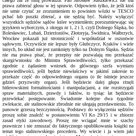
całego zła ze mną prowadził. Pan Jarosław Staszkiewicz nie ma
prawa zabierać głosu w tej sprawie. Odpowiem tylko, że jeśli ktoś
nie umie czytać ze zrozumieniem to powinien wózki w TESCO
pchać lub puszki zbierać, a nie sędzią być. Należy wyłączyć
wszystkich sędziów sądów które wymieniłem; porozumiewając się
językiem wyborczym, z okręgu nr 1, 2 i 3, czyli Dolnego Śląska, bo
Bolesławiec, Lubań, Dzierżoniów, Złotoryja, Świdnica, Wałbrzych,
Wrocław pokazali już stronniczość i współudział w oszustwie
sądowym. Oczywiście nie lepsze były Głubczyce, Kraków i wiele
innych, bo układ nie jest zamknięty tylko na Dolnym Śląsku. Sędzia
nie ma prawa pisać, że przepisy nie pozwalają mu przekazać
skargi/wniosku do Ministra Sprawiedliwości, tylko przekazać
zgodnie z żądaniem wniosek do głównego szefa wymiaru
sprawiedliwości, jeśli będzie niewłaściwy w jakimś zakresie to
przekaże część do odpowiedniego organu (o ile istnieje jeszcze
gdzieś przyzwoity organ). Jeśli będziecie dalej głupa rżnęli
hitlerowskimi formalnościami i manipulacjami, a nie rozstrzygali
spraw materialnych, prawdy i faktów, to tysiąc lat będziecie
przewlekać postępowanie. Świadomie kolejne dwa tygodnie
zwlekacie, ale stalinowskie zbrodnie nie ulegają przedawnieniu. To
panowie grzeszą bezczynnością. Podstawy do wyłączenia sędziów
proszę sobie znaleźć w postanowieniu VI Ko 29/15 i w zbiorze
zasad etyki zawodowej. Proszę nie wciągać mnie w szachy
prawnicze i nie zmuszać do faktycznego opublikowania książki na
temat tego stalinowskiego procederu. Wy wiecie i ja wiem jaki