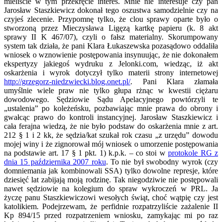
mieliście w tym przekręcie interes. Mnie nie interesuje czy pan
Jarosław Staszkiewicz dokonał tego oszustwa samodzielnie czy na
czyjeś zlecenie. Przypomnę tylko, że clou sprawy oparte było o
stworzoną przez Mieczysława Ligęzą kartkę papieru (k. 8 akt
sprawy II K 467/07), czyli o fałsz materialny. Skorumpowany
system tak działa, że pani Klara Łukaszewska pozasądowo oddaliła
wniosek o wznowienie postępowania insynuując, że nie dokonałem
ekspertyzy jakiegoś wydruku z Jelonki.com, wiedząc, iż akt
oskarżenia i wyrok dotyczył tylko materii strony internetowej
http://grzegorz-niedzwiecki.blog.onet.pl/
. Pani Klara złamała
umyślnie wiele praw nie tylko głupa rżnąc w kwestii ciężaru
dowodowego. Sędziowie Sądu Apelacyjnego powtórzyli te
„ustalenia” po koleżeńsku, pozbawiając mnie prawa do obrony i
gwałcąc prawo do kontroli instancyjnej. Jarosław Staszkiewicz i
cała ferajna wiedzą, że nie było podstaw do oskarżenia mnie z art.
212 § 1 i 2 kk, że sędzia/kat szukał rok czasu „z urzędu” dowodu
mojej winy i że zignorował mój wniosek o umorzenie postępowania
na podstawie art. 17 § 1 pkt. 1) k.p.k. – co stoi w
protokole RG z
dnia 15 października 2007 roku
. To nie był swobodny wyrok (czy
domniemania jak kombinowali SSA) tylko dowolne represje, które
dziesięć lat zabijają moją rodzinę. Tak niegodziwie nie postępowali
nawet sędziowie na kolegium do spraw wykroczeń w PRL. Ja
życzę panu Staszkiewiczowi wesołych świąt, choć wątpię czy jest
katolikiem. Podejrzewam, że perfidnie rozpatrzyliście zażalenie II
Kp 894/15 przed rozpatrzeniem wniosku, zamykając mi po raz