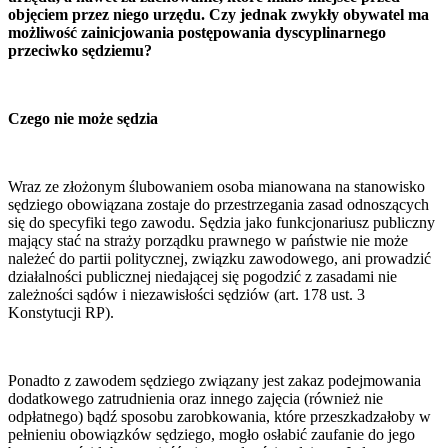
objęciem przez niego urzędu. Czy jednak zwykły obywatel ma
możliwość zainicjowania postępowania dyscyplinarnego
przeciwko sędziemu?
Czego nie może sędzia
Wraz ze złożonym ślubowaniem osoba mianowana na stanowisko
sędziego obowiązana zostaje do przestrzegania zasad odnoszących
się do specyfiki tego zawodu. Sędzia jako funkcjonariusz publiczny
mający stać na straży porządku prawnego w państwie nie może
należeć do partii politycznej, związku zawodowego, ani prowadzić
działalności publicznej niedającej się pogodzić z zasadami nie
zależności sądów i niezawisłości sędziów (art. 178 ust. 3
Konstytucji RP).
Ponadto z zawodem sędziego związany jest zakaz podejmowania
dodatkowego zatrudnienia oraz innego zajęcia (również nie
odpłatnego) bądź sposobu zarobkowania, które przeszkadzałoby w
pełnieniu obowiązków sędziego, mogło osłabić zaufanie do jego