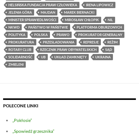
HELSIŃSKA FUNDACJA PRAW CZŁOWIEKA
IRENA LIPOWICZ
JELENIA GÓRA
MAJDAN
MAREK BIERNACKI
MINISTER SPRAWIEDLIWOŚCI
MIROSŁAW CHŁOPIK
NIL
NKWD
PAŃSTWO W PAŃSTWIE
PLATFORMA OBURZONYCH
POLITYKA
POLSKA
PRAWO
PROKURATOR GENERALNY
PROKURATURA
PRZESLADOWANIA
REPRESJE
REŻIM
ROTARY CLUB
RZECZNIK PRAW OBYWATELSKICH
SĄD
SOLIDARNOŚĆ
UB
UKŁAD ZAMKNIĘTY
UKRAINA
ZMIELENI
POLECONE LINKI
„Pokłosie”
„Spowiedź grzesznika”