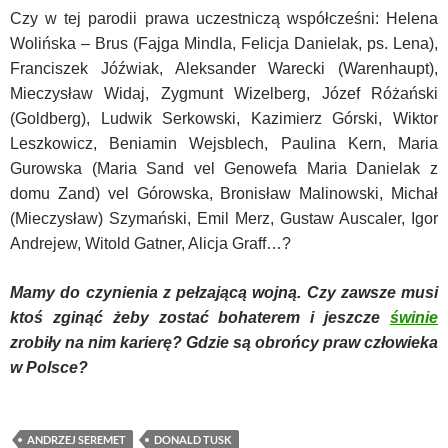
Czy w tej parodii prawa uczestniczą współcześni: Helena
Wolińska – Brus (Fajga Mindla, Felicja Danielak, ps. Lena),
Franciszek Jóźwiak, Aleksander Warecki (Warenhaupt),
Mieczysław Widaj, Zygmunt Wizelberg, Józef Różański
(Goldberg), Ludwik Serkowski, Kazimierz Górski, Wiktor
Leszkowicz, Beniamin Wejsblech, Paulina Kern, Maria
Gurowska (Maria Sand vel Genowefa Maria Danielak z
domu Zand) vel Górowska, Bronisław Malinowski, Michał
(Mieczysław) Szymański, Emil Merz, Gustaw Auscaler, Igor
Andrejew, Witold Gatner, Alicja Graff…?
Mamy do czynienia z pełzającą wojną. Czy zawsze musi
ktoś zginąć żeby zostać bohaterem i jeszcze
świnie
zrobiły na nim karierę? Gdzie są obrońcy praw człowieka
w Polsce?
ANDRZEJ SEREMET
DONALD TUSK