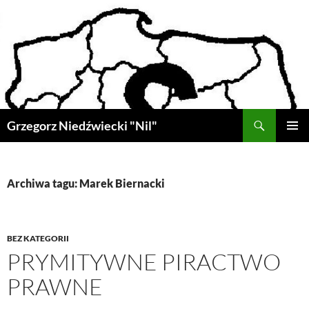
Przejdź
do
treści
Szukaj
Grzegorz Niedźwiecki "Nil"
MENU
GŁÓWN
Archiwa tagu: Marek Biernacki
BEZ KATEGORII
PRYMITYWNE PIRACTWO
PRAWNE