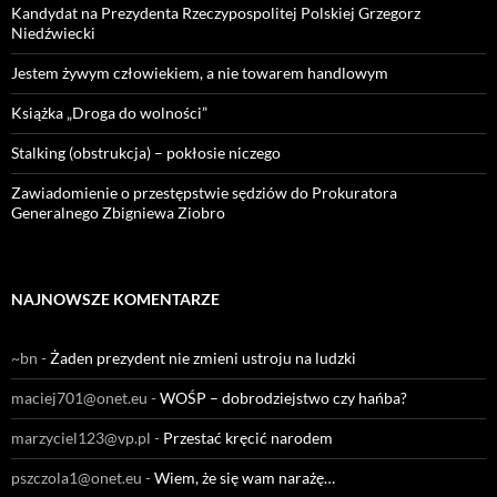
Kandydat na Prezydenta Rzeczypospolitej Polskiej Grzegorz
Niedźwiecki
Jestem żywym człowiekiem, a nie towarem handlowym
Książka „Droga do wolności”
Stalking (obstrukcja) – pokłosie niczego
Zawiadomienie o przestępstwie sędziów do Prokuratora
Generalnego Zbigniewa Ziobro
NAJNOWSZE KOMENTARZE
~bn
-
Żaden prezydent nie zmieni ustroju na ludzki
maciej701@onet.eu
-
WOŚP – dobrodziejstwo czy hańba?
marzyciel123@vp.pl
-
Przestać kręcić narodem
pszczola1@onet.eu
-
Wiem, że się wam narażę…