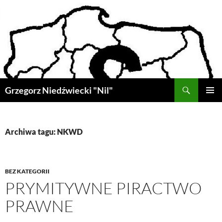
Przejdź
do
treści
Szukaj
Grzegorz Niedźwiecki "Nil"
MENU
GŁÓWN
Archiwa tagu: NKWD
BEZ KATEGORII
PRYMITYWNE PIRACTWO
PRAWNE