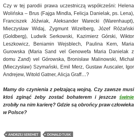
Czy w tej parodii prawa uczestniczą współcześni: Helena
Wolińska – Brus (Fajga Mindla, Felicja Danielak, ps. Lena),
Franciszek Jóźwiak, Aleksander Warecki (Warenhaupt),
Mieczysław Widaj, Zygmunt Wizelberg, Józef Różański
(Goldberg), Ludwik Serkowski, Kazimierz Górski, Wiktor
Leszkowicz, Beniamin Wejsblech, Paulina Kern, Maria
Gurowska (Maria Sand vel Genowefa Maria Danielak z
domu Zand) vel Górowska, Bronisław Malinowski, Michał
(Mieczysław) Szymański, Emil Merz, Gustaw Auscaler, Igor
Andrejew, Witold Gatner, Alicja Graff…?
Mamy do czynienia z pełzającą wojną. Czy zawsze musi
ktoś zginąć żeby zostać bohaterem i jeszcze
świnie
zrobiły na nim karierę? Gdzie są obrońcy praw człowieka
w Polsce?
ANDRZEJ SEREMET
DONALD TUSK