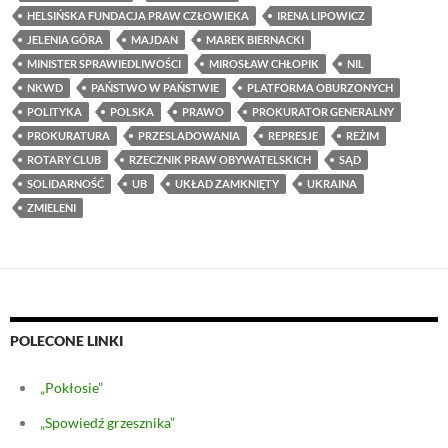
HELSIŃSKA FUNDACJA PRAW CZŁOWIEKA
IRENA LIPOWICZ
JELENIA GÓRA
MAJDAN
MAREK BIERNACKI
MINISTER SPRAWIEDLIWOŚCI
MIROSŁAW CHŁOPIK
NIL
NKWD
PAŃSTWO W PAŃSTWIE
PLATFORMA OBURZONYCH
POLITYKA
POLSKA
PRAWO
PROKURATOR GENERALNY
PROKURATURA
PRZESLADOWANIA
REPRESJE
REŻIM
ROTARY CLUB
RZECZNIK PRAW OBYWATELSKICH
SĄD
SOLIDARNOŚĆ
UB
UKŁAD ZAMKNIĘTY
UKRAINA
ZMIELENI
POLECONE LINKI
„Pokłosie”
„Spowiedź grzesznika”