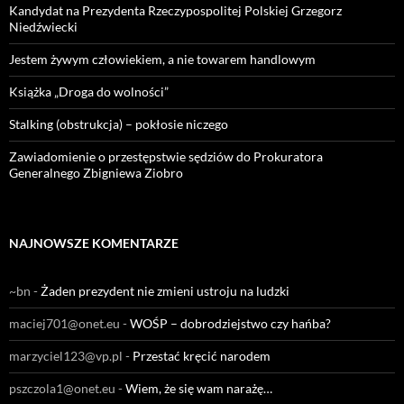
Kandydat na Prezydenta Rzeczypospolitej Polskiej Grzegorz
Niedźwiecki
Jestem żywym człowiekiem, a nie towarem handlowym
Książka „Droga do wolności”
Stalking (obstrukcja) – pokłosie niczego
Zawiadomienie o przestępstwie sędziów do Prokuratora
Generalnego Zbigniewa Ziobro
NAJNOWSZE KOMENTARZE
~bn
-
Żaden prezydent nie zmieni ustroju na ludzki
maciej701@onet.eu
-
WOŚP – dobrodziejstwo czy hańba?
marzyciel123@vp.pl
-
Przestać kręcić narodem
pszczola1@onet.eu
-
Wiem, że się wam narażę…