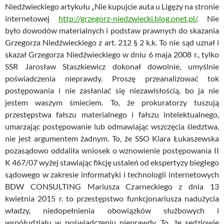
Niedźwieckiego artykułu „Nie kupujcie auta u Ligęzy na stronie
internetowej
http://grzegorz-niedzwiecki.blog.onet.pl/
. Nie
było dowodów materialnych i podstaw prawnych do skazania
Grzegorza Niedźwieckiego z art. 212 § 2 k.k. To nie sąd uznał i
skazał Grzegorza Niedźwieckiego w dniu 6 maja 2008 r., tylko
SSR Jarosław Staszkiewicz dokonał dowolnie, umyślnie
poświadczenia nieprawdy. Proszę przeanalizować tok
postępowania i nie zasłaniać się niezawisłością, bo ja nie
jestem waszym śmieciem. To, że prokuratorzy tuszują
przestępstwa fałszu materialnego i fałszu intelektualnego,
umarzając postępowanie lub odmawiając wszczęcia śledztwa,
nie jest argumentem żadnym. To, że SSO Klara Łukaszewska
pozasądowo oddaliła wniosek o wznowienie postępowania II
K 467/07 wyżej stawiając fikcję ustaleń od ekspertyzy biegłego
sądowego w zakresie informatyki i technologii internetowych
BDW CONSULTING Mariusza Czarneckiego z dnia 13
kwietnia 2015 r. to przestępstwo funkcjonariusza nadużycia
władzy, niedopełnienia obowiązków służbowych i
współudziału w poświadczeniu nieprawdy. To, że sędziowie