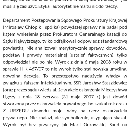
musi się zasłużyć. Etyka i autorytet nie ma tu nic do rzeczy.
Departament Postępowania Sądowego Prokuratury Krajowej
(Mirosław Chłopik i spółka) powyższej sprawy nie badał pod
kątem wniesienia przez Prokuratora Generalnego kasacji do
Sądu Najwyższego, tylko odfajkował odpowiedź standardową
powiastką. Nie analizował merytorycznie sprawy, dowodów,
podstaw i prawdy materialnej (ustaleń faktycznych), tylko
odpowiedział nie bo nie. Wyrok z dnia 6 maja 2008 roku w
sprawie II K 467/07 to nie wyrok tylko stalinowska umyślna,
dowolna decyzja. To przestępstwo nadużycia władzy w
związku z fałszem intelektualnym. SSR Jarosław Staszkiewicz
(oraz prezes sądu) wiedział, że w akcie oskarżenia Mieczysława
Ligęzy z dnia 18 czerwca (31 maja 2007 r.) jest dowód
stworzony przez oskarżyciela prywatnego, bo szukał rok czasu
Z URZĘDU dowodu mojej winy na rzecz oskarżyciela
prywatnego. Nie znalazł, ale symbolicznie, usypiająco skazał.
Wyrok był bez przyczyny jak Marii Gurowskiej Sand na