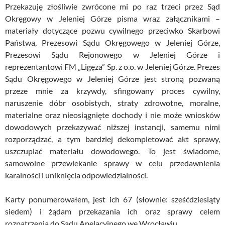
Przekazuję złośliwie zwrócone mi po raz trzeci przez Sąd
Okręgowy w Jeleniej Górze pisma wraz załącznikami –
materiały dotyczące pozwu cywilnego przeciwko Skarbowi
Państwa, Prezesowi Sądu Okręgowego w Jeleniej Górze,
Prezesowi Sądu Rejonowego w Jeleniej Górze i
reprezentantowi FM „Ligęza” Sp. z o.o. w Jeleniej Górze. Prezes
Sądu Okręgowego w Jeleniej Górze jest stroną pozwaną
przeze mnie za krzywdy, sfingowany proces cywilny,
naruszenie dóbr osobistych, straty zdrowotne, moralne,
materialne oraz nieosiągnięte dochody i nie może wniosków
dowodowych przekazywać niższej instancji, samemu nimi
rozporządzać, a tym bardziej dekompletować akt sprawy,
uszczuplać materiału dowodowego. To jest świadome,
samowolne przewlekanie sprawy w celu przedawnienia
karalności i uniknięcia odpowiedzialności.
Karty ponumerowałem, jest ich 67 (słownie: sześćdziesiąty
siedem) i żądam przekazania ich oraz sprawy celem
rozpatrzenia do Sądu Apelacyjnego we Wrocławiu.