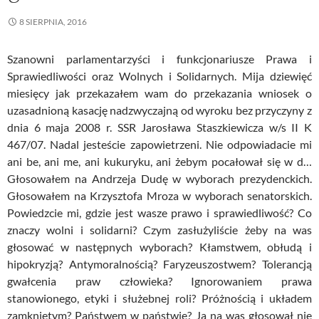
8 SIERPNIA, 2016
Szanowni parlamentarzyści i funkcjonariusze Prawa i
Sprawiedliwości oraz Wolnych i Solidarnych. Mija dziewięć
miesięcy jak przekazałem wam do przekazania wniosek o
uzasadnioną kasację nadzwyczajną od wyroku bez przyczyny z
dnia 6 maja 2008 r. SSR Jarosława Staszkiewicza w/s II K
467/07. Nadal jesteście zapowietrzeni. Nie odpowiadacie mi
ani be, ani me, ani kukuryku, ani żebym pocałował się w d…
Głosowałem na Andrzeja Dudę w wyborach prezydenckich.
Głosowałem na Krzysztofa Mroza w wyborach senatorskich.
Powiedzcie mi, gdzie jest wasze prawo i sprawiedliwość? Co
znaczy wolni i solidarni? Czym zasłużyliście żeby na was
głosować w następnych wyborach? Kłamstwem, obłudą i
hipokryzją? Antymoralnością? Faryzeuszostwem? Tolerancją
gwałcenia praw człowieka? Ignorowaniem prawa
stanowionego, etyki i służebnej roli? Próżnością i układem
zamkniętym? Państwem w państwie? Ja na was głosował nie