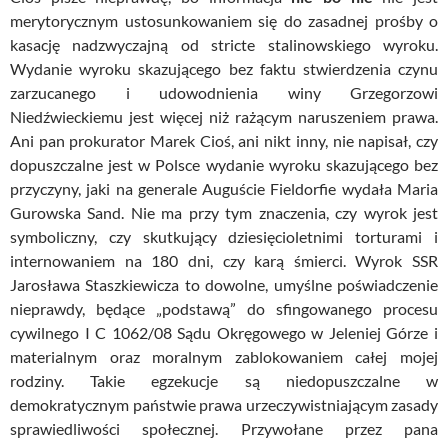
merytorycznym ustosunkowaniem się do zasadnej prośby o
kasację nadzwyczajną od stricte stalinowskiego wyroku.
Wydanie wyroku skazującego bez faktu stwierdzenia czynu
zarzucanego i udowodnienia winy Grzegorzowi
Niedźwieckiemu jest więcej niż rażącym naruszeniem prawa.
Ani pan prokurator Marek Cioś, ani nikt inny, nie napisał, czy
dopuszczalne jest w Polsce wydanie wyroku skazującego bez
przyczyny, jaki na generale Auguście Fieldorfie wydała Maria
Gurowska Sand. Nie ma przy tym znaczenia, czy wyrok jest
symboliczny, czy skutkujący dziesięcioletnimi torturami i
internowaniem na 180 dni, czy karą śmierci. Wyrok SSR
Jarosława Staszkiewicza to dowolne, umyślne poświadczenie
nieprawdy, będące „podstawą” do sfingowanego procesu
cywilnego I C 1062/08 Sądu Okręgowego w Jeleniej Górze i
materialnym oraz moralnym zablokowaniem całej mojej
rodziny. Takie egzekucje są niedopuszczalne w
demokratycznym państwie prawa urzeczywistniającym zasady
sprawiedliwości społecznej. Przywołane przez pana