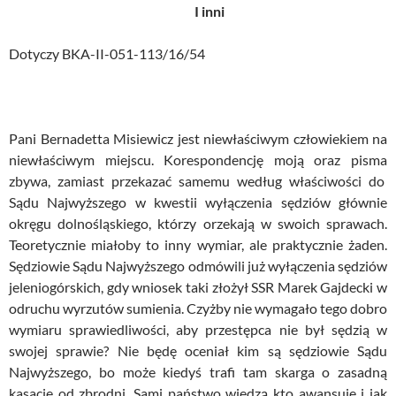
I inni
Dotyczy BKA-II-051-113/16/54
Pani Bernadetta Misiewicz jest niewłaściwym człowiekiem na
niewłaściwym miejscu. Korespondencję moją oraz pisma
zbywa, zamiast przekazać samemu według właściwości do
Sądu Najwyższego w kwestii wyłączenia sędziów głównie
okręgu dolnośląskiego, którzy orzekają w swoich sprawach.
Teoretycznie miałoby to inny wymiar, ale praktycznie żaden.
Sędziowie Sądu Najwyższego odmówili już wyłączenia sędziów
jeleniogórskich, gdy wniosek taki złożył SSR Marek Gajdecki w
odruchu wyrzutów sumienia. Czyżby nie wymagało tego dobro
wymiaru sprawiedliwości, aby przestępca nie był sędzią w
swojej sprawie? Nie będę oceniał kim są sędziowie Sądu
Najwyższego, bo może kiedyś trafi tam skarga o zasadną
kasację od zbrodni. Sami państwo wiedzą kto awansuje i jak