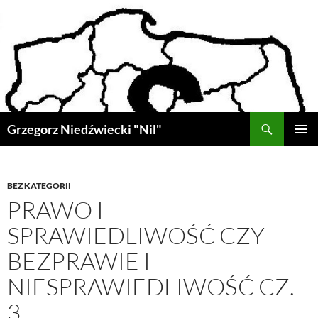
Przejdź
do
treści
Szukaj
Grzegorz Niedźwiecki "Nil"
MENU
GŁÓWN
BEZ KATEGORII
PRAWO I
SPRAWIEDLIWOŚĆ CZY
BEZPRAWIE I
NIESPRAWIEDLIWOŚĆ CZ.
3