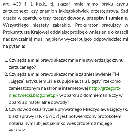
art. 439 § 1 k.p.k., tj. skazał mnie mimo braku czynu
zarzuconego, czy znamion jakiegokolwiek przestępstwa. Sąd
orzeka w oparciu o trzy rzeczy:
dowody, przepisy i sumienie
.
Wszystkiego niestety zabrakło. Prokurator pracujący w
Prokuraturze Krajowej oddalając prośbę o wniesienie o kasacji
nadzwyczajnej musi najpierw wyczerpująco odpowiedzieć mi
na pytania:
Czy sędzia miał prawo skazać mnie nie stwierdzając czynu
zarzucanego?
Czy sędzia miał prawo skazać mnie za zniesławienie FM
„Ligęza” artykułem „Nie kupujcie auta u Ligęzy” rzekomo
zamieszczonym na stronie internetowej
http://grzegorz-
niedzwiecki.blog.onet.pl/
w oparciu o domniemania czy w
oparciu o materialne dowody?
Czy dowód oskarżyciela prywatnego Mieczysława Ligęzy (k.
8 akt sprawy II K 467/07) jest potwierdzony protokołem
notarialnym lub jest jakimkolwiek zrzutem z mojego
ekranu?