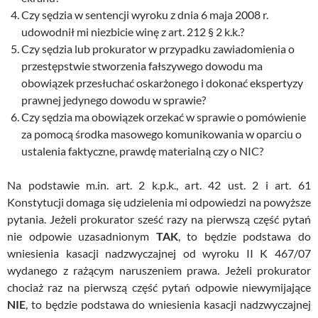
Czy sędzia w sentencji wyroku z dnia 6 maja 2008 r.
udowodnił mi niezbicie winę z art. 212 § 2 k.k.?
Czy sędzia lub prokurator w przypadku zawiadomienia o
przestępstwie stworzenia fałszywego dowodu ma
obowiązek przesłuchać oskarżonego i dokonać ekspertyzy
prawnej jedynego dowodu w sprawie?
Czy sędzia ma obowiązek orzekać w sprawie o pomówienie
za pomocą środka masowego komunikowania w oparciu o
ustalenia faktyczne, prawdę materialną czy o NIC?
Na podstawie m.in. art. 2 k.p.k., art. 42 ust. 2 i art. 61
Konstytucji domaga się udzielenia mi odpowiedzi na powyższe
pytania. Jeżeli prokurator sześć razy na pierwszą część pytań
nie odpowie uzasadnionym
TAK
, to będzie podstawa do
wniesienia kasacji nadzwyczajnej od wyroku II K 467/07
wydanego z rażącym naruszeniem prawa. Jeżeli prokurator
chociaż raz na pierwszą część pytań odpowie niewymijające
NIE
, to będzie podstawa do wniesienia kasacji nadzwyczajnej