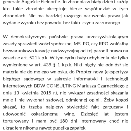
generale Auguście Fieldorfie. To zbrodnia w biały dzień i każdy
kto takie zbrodnie akceptuje bierze współudział w tych
zbrodniach. Nie ma bardziej rażącego naruszenia prawa jak
wydanie wyroku bez powodu, bez faktu czynu zarzucanego.
W demokratycznym państwie prawa urzeczywistniającym
zasady sprawiedliwości społecznej MS, PG, czy RPO wniósłby
bezwarunkowo kasację nadzwyczajną od tej parodii prawa na
zasadzie art. 521 k.p.k. W tym cyrku były uchybienia nie tylko
wymienione w art. 439 § 1 k.p.k. Nikt nigdy nie odniósł się
materialnie do mojego wniosku, do Propter nova (ekspertyzy
biegłego sądowego w zakresie informatyki i technologii
internetowych BDW CONSULTING Mariusza Czarneckiego z
dnia 13 kwietnia 2015 r.), nie wykazał zasadności skazania
mnie i nie wykonał sądowej, odmiennej opinii. Żeby kogoś
skazać, to trzeba najpierw stwierdzić fakt zarzucany i
udowodnić oskarżonemu winę. Dziesięć lat jestem
torturowany i mam być 180 dni internowany choć nie
ukradłem nikomu nawet pudełka zapałek.