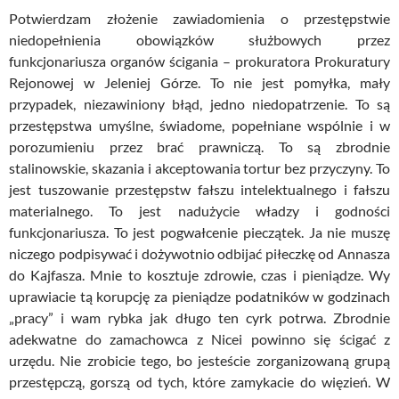
Potwierdzam złożenie zawiadomienia o przestępstwie
niedopełnienia obowiązków służbowych przez
funkcjonariusza organów ścigania – prokuratora Prokuratury
Rejonowej w Jeleniej Górze. To nie jest pomyłka, mały
przypadek, niezawiniony błąd, jedno niedopatrzenie. To są
przestępstwa umyślne, świadome, popełniane wspólnie i w
porozumieniu przez brać prawniczą. To są zbrodnie
stalinowskie, skazania i akceptowania tortur bez przyczyny. To
jest tuszowanie przestępstw fałszu intelektualnego i fałszu
materialnego. To jest nadużycie władzy i godności
funkcjonariusza. To jest pogwałcenie pieczątek. Ja nie muszę
niczego podpisywać i dożywotnio odbijać piłeczkę od Annasza
do Kajfasza. Mnie to kosztuje zdrowie, czas i pieniądze. Wy
uprawiacie tą korupcję za pieniądze podatników w godzinach
„pracy” i wam rybka jak długo ten cyrk potrwa. Zbrodnie
adekwatne do zamachowca z Nicei powinno się ścigać z
urzędu. Nie zrobicie tego, bo jesteście zorganizowaną grupą
przestępczą, gorszą od tych, które zamykacie do więzień. W