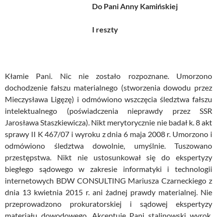
Do Pani Anny Kamińskiej
I reszty
Kłamie Pani. Nic nie zostało rozpoznane. Umorzono
dochodzenie fałszu materialnego (stworzenia dowodu przez
Mieczysława Ligęzę) i odmówiono wszczęcia śledztwa fałszu
intelektualnego (poświadczenia nieprawdy przez SSR
Jarosława Staszkiewicza). Nikt merytorycznie nie badał k. 8 akt
sprawy II K 467/07 i wyroku z dnia 6 maja 2008 r. Umorzono i
odmówiono śledztwa dowolnie, umyślnie. Tuszowano
przestępstwa. Nikt nie ustosunkował się do ekspertyzy
biegłego sądowego w zakresie informatyki i technologii
internetowych BDW CONSULTING Mariusza Czarneckiego z
dnia 13 kwietnia 2015 r. ani żadnej prawdy materialnej. Nie
przeprowadzono prokuratorskiej i sądowej ekspertyzy
materiału dowodowego. Akceptuje Pani stalinowski wyrok.