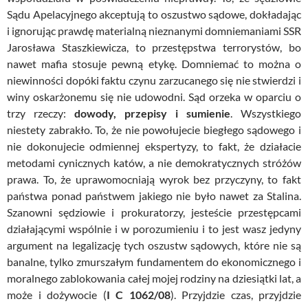
Sądu Apelacyjnego akceptują to oszustwo sądowe, dokładając
i ignorując prawdę materialną nieznanymi domniemaniami SSR
Jarosława Staszkiewicza, to przestępstwa terrorystów, bo
nawet mafia stosuje pewną etykę. Domniemać to można o
niewinności dopóki faktu czynu zarzucanego się nie stwierdzi i
winy oskarżonemu się nie udowodni. Sąd orzeka w oparciu o
trzy rzeczy:
dowody, przepisy i sumienie
. Wszystkiego
niestety zabrakło. To, że nie powołujecie biegłego sądowego i
nie dokonujecie odmiennej ekspertyzy, to fakt, że działacie
metodami cynicznych katów, a nie demokratycznych stróżów
prawa. To, że uprawomocniają wyrok bez przyczyny, to fakt
państwa ponad państwem jakiego nie było nawet za Stalina.
Szanowni sędziowie i prokuratorzy, jesteście przestępcami
działającymi wspólnie i w porozumieniu i to jest wasz jedyny
argument na legalizację tych oszustw sądowych, które nie są
banalne, tylko zmurszałym fundamentem do ekonomicznego i
moralnego zablokowania całej mojej rodziny na dziesiątki lat, a
może i dożywocie (
I C 1062/08
). Przyjdzie czas, przyjdzie