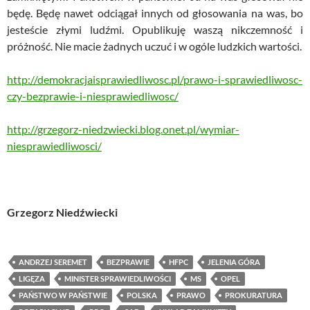
będę. Będę nawet odciągał innych od głosowania na was, bo
jesteście złymi ludźmi. Opublikuję waszą nikczemność i
próżność. Nie macie żadnych uczuć i w ogóle ludzkich wartości.
http://demokracjaisprawiedliwosc.pl/prawo-i-sprawiedliwosc-
czy-bezprawie-i-niesprawiedliwosc/
http://grzegorz-niedzwiecki.blog.onet.pl/wymiar-
niesprawiedliwosci/
Grzegorz Niedźwiecki
ANDRZEJ SEREMET
BEZPRAWIE
HFPC
JELENIA GÓRA
LIGĘZA
MINISTER SPRAWIEDLIWOŚCI
MS
OPEL
PAŃSTWO W PAŃSTWIE
POLSKA
PRAWO
PROKURATURA