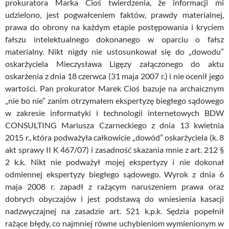
prokuratora Marka Cioś twierdzenia, że informacji mi
udzielono, jest pogwałceniem faktów, prawdy materialnej,
prawa do obrony na każdym etapie postępowania i kryciem
fałszu intelektualnego dokonanego w oparciu o fałsz
materialny. Nikt nigdy nie ustosunkował się do „dowodu”
oskarżyciela Mieczysława Ligęzy załączonego do aktu
oskarżenia z dnia 18 czerwca (31 maja 2007 r.) i nie ocenił jego
wartości. Pan prokurator Marek Cioś bazuje na archaicznym
„nie bo nie” zanim otrzymałem ekspertyzę biegłego sądowego
w zakresie informatyki i technologii internetowych BDW
CONSULTING Mariusza Czarneckiego z dnia 13 kwietnia
2015 r., która podważyła całkowicie „dowód” oskarżyciela (k. 8
akt sprawy II K 467/07) i zasadność skazania mnie z art. 212 §
2 k.k. Nikt nie podważył mojej ekspertyzy i nie dokonał
odmiennej ekspertyzy biegłego sądowego. Wyrok z dnia 6
maja 2008 r. zapadł z rażącym naruszeniem prawa oraz
dobrych obyczajów i jest podstawą do wniesienia kasacji
nadzwyczajnej na zasadzie art. 521 k.p.k. Sędzia popełnił
rażące błędy, co najmniej równe uchybieniom wymienionym w