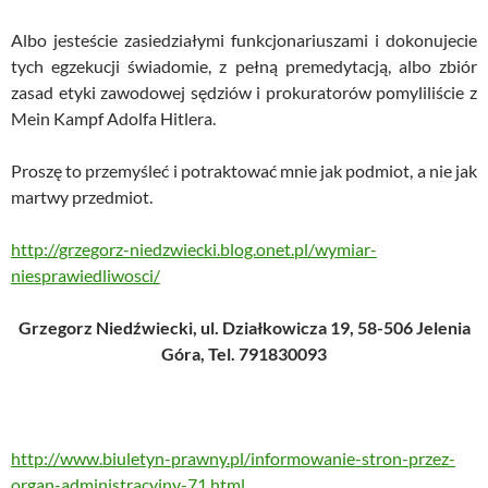
Albo jesteście zasiedziałymi funkcjonariuszami i dokonujecie
tych egzekucji świadomie, z pełną premedytacją, albo zbiór
zasad etyki zawodowej sędziów i prokuratorów pomyliliście z
Mein Kampf Adolfa Hitlera.
Proszę to przemyśleć i potraktować mnie jak podmiot, a nie jak
martwy przedmiot.
http://grzegorz-niedzwiecki.blog.onet.pl/wymiar-
niesprawiedliwosci/
Grzegorz Niedźwiecki, ul. Działkowicza 19, 58-506 Jelenia
Góra, Tel. 791830093
http://www.biuletyn-prawny.pl/informowanie-stron-przez-
organ-administracyjny-71.html