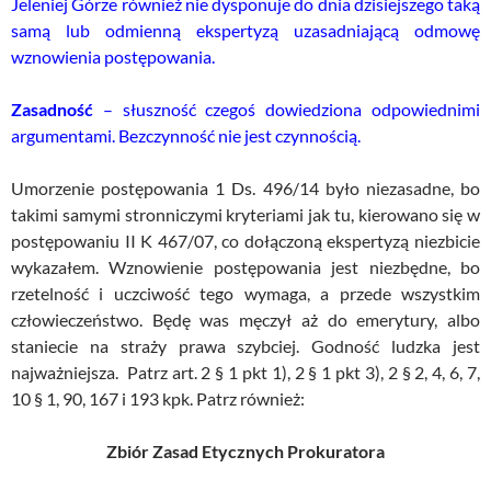
Jeleniej Górze również nie dysponuje do dnia dzisiejszego taką
samą lub odmienną ekspertyzą uzasadniającą odmowę
wznowienia postępowania.
Zasadność
– słuszność czegoś dowiedziona odpowiednimi
argumentami. Bezczynność nie jest czynnością.
Umorzenie postępowania 1 Ds. 496/14 było niezasadne, bo
takimi samymi stronniczymi kryteriami jak tu, kierowano się w
postępowaniu II K 467/07, co dołączoną ekspertyzą niezbicie
wykazałem. Wznowienie postępowania jest niezbędne, bo
rzetelność i uczciwość tego wymaga, a przede wszystkim
człowieczeństwo. Będę was męczył aż do emerytury, albo
staniecie na straży prawa szybciej. Godność ludzka jest
najważniejsza. Patrz art. 2 § 1 pkt 1), 2 § 1 pkt 3), 2 § 2, 4, 6, 7,
10 § 1, 90, 167 i 193 kpk. Patrz również:
Zbiór Zasad Etycznych Prokuratora