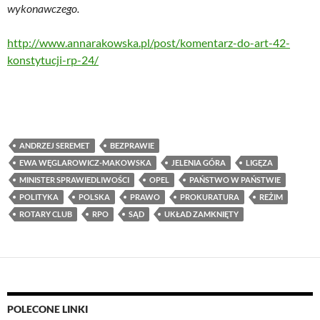
wykonawczego.
http://www.annarakowska.pl/post/komentarz-do-art-42-
konstytucji-rp-24/
ANDRZEJ SEREMET
BEZPRAWIE
EWA WĘGLAROWICZ-MAKOWSKA
JELENIA GÓRA
LIGĘZA
MINISTER SPRAWIEDLIWOŚCI
OPEL
PAŃSTWO W PAŃSTWIE
POLITYKA
POLSKA
PRAWO
PROKURATURA
REŻIM
ROTARY CLUB
RPO
SĄD
UKŁAD ZAMKNIĘTY
POLECONE LINKI