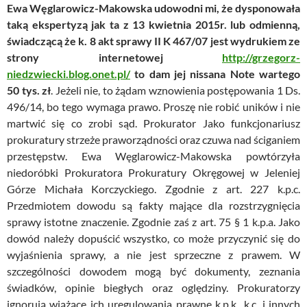
Ewa Węglarowicz-Makowska udowodni mi, że dysponowała
taką ekspertyzą jak ta z 13 kwietnia 2015r. lub odmienną,
świadczącą że k. 8 akt sprawy II K 467/07 jest wydrukiem ze
strony internetowej
http://grzegorz-
niedzwiecki.blog.onet.pl/
to dam jej nissana Note wartego
50 tys. zł
. Jeżeli nie, to żądam wznowienia postępowania 1 Ds.
496/14, bo tego wymaga prawo. Proszę nie robić uników i nie
martwić się co zrobi sąd. Prokurator Jako funkcjonariusz
prokuratury strzeże praworządności oraz czuwa nad ściganiem
przestępstw. Ewa Węglarowicz-Makowska powtórzyła
niedoróbki Prokuratora Prokuratury Okręgowej w Jeleniej
Górze Michała Korczyckiego. Zgodnie z art. 227 k.p.c.
Przedmiotem dowodu są fakty mające dla rozstrzygnięcia
sprawy istotne znaczenie. Zgodnie zaś z art. 75 § 1 k.p.a. Jako
dowód należy dopuścić wszystko, co może przyczynić się do
wyjaśnienia sprawy, a nie jest sprzeczne z prawem. W
szczególności dowodem mogą być dokumenty, zeznania
świadków, opinie biegłych oraz oględziny. Prokuratorzy
ignorują wiążące ich uregulowania prawne k.p.k., k.c. i innych