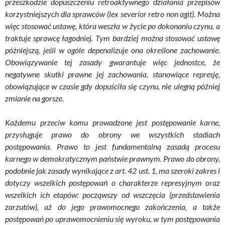
przeszkodzie dopuszczeniu retroaktywnego działania przepisów
korzystniejszych dla sprawców (lex severior retro non agit). Można
więc stosować ustawę, która weszła w życie po dokonaniu czynu, a
traktuje sprawcę łagodniej. Tym bardziej można stosować ustawę
późniejszą, jeśli w ogóle depenalizuje ona określone zachowanie.
Obowiązywanie tej zasady gwarantuje więc jednostce, że
negatywne skutki prawne jej zachowania, stanowiące represję,
obowiązujące w czasie gdy dopuściła się czynu, nie ulegną później
zmianie na gorsze.
Każdemu przeciw komu prowadzone jest postępowanie karne,
przysługuje prawo do obrony we wszystkich stadiach
postępowania. Prawo to jest fundamentalną zasadą procesu
karnego w demokratycznym państwie prawnym. Prawo do obrony,
podobnie jak zasady wynikające z art. 42 ust. 1, ma szeroki zakres i
dotyczy wszelkich postępowań o charakterze represyjnym oraz
wszelkich ich etapów: począwszy od wszczęcia (przedstawienia
zarzutów), aż do jego prawomocnego zakończenia, a także
postępowań po uprawomocnieniu się wyroku, w tym postępowania