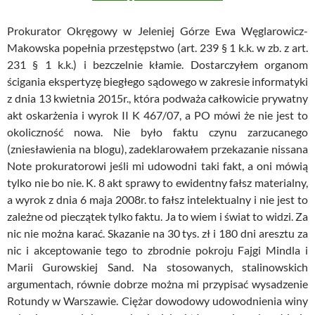
Prokurator Okręgowy w Jeleniej Górze Ewa Węglarowicz-
Makowska popełnia przestępstwo (art. 239 § 1 k.k. w zb. z art.
231 § 1 k.k.) i bezczelnie kłamie. Dostarczyłem organom
ścigania ekspertyzę biegłego sądowego w zakresie informatyki
z dnia 13 kwietnia 2015r., która podważa całkowicie prywatny
akt oskarżenia i wyrok II K 467/07, a PO mówi że nie jest to
okoliczność nowa. Nie było faktu czynu zarzucanego
(zniesławienia na blogu), zadeklarowałem przekazanie nissana
Note prokuratorowi jeśli mi udowodni taki fakt, a oni mówią
tylko nie bo nie. K. 8 akt sprawy to ewidentny fałsz materialny,
a wyrok z dnia 6 maja 2008r. to fałsz intelektualny i nie jest to
zależne od pieczątek tylko faktu. Ja to wiem i świat to widzi. Za
nic nie można karać. Skazanie na 30 tys. zł i 180 dni aresztu za
nic i akceptowanie tego to zbrodnie pokroju Fajgi Mindla i
Marii Gurowskiej Sand. Na stosowanych, stalinowskich
argumentach, równie dobrze można mi przypisać wysadzenie
Rotundy w Warszawie. Ciężar dowodowy udowodnienia winy