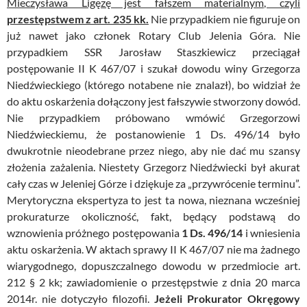
Mieczysława Ligęzę jest fałszem materialnym, czyli
przestępstwem z art. 235 kk.
Nie przypadkiem nie figuruje on
już nawet jako członek Rotary Club Jelenia Góra. Nie
przypadkiem SSR Jarosław Staszkiewicz przeciągał
postępowanie II K 467/07 i szukał dowodu winy Grzegorza
Niedźwieckiego (którego notabene nie znalazł), bo widział że
do aktu oskarżenia dołączony jest fałszywie stworzony dowód.
Nie przypadkiem próbowano wmówić Grzegorzowi
Niedźwieckiemu, że postanowienie 1 Ds. 496/14 było
dwukrotnie nieodebrane przez niego, aby nie dać mu szansy
złożenia zażalenia. Niestety Grzegorz Niedźwiecki był akurat
cały czas w Jeleniej Górze i dziękuje za „przywrócenie terminu”.
Merytoryczna ekspertyza to jest ta nowa, nieznana wcześniej
prokuraturze okoliczność, fakt, będący podstawą do
wznowienia próżnego postępowania
1 Ds. 496/14
i wniesienia
aktu oskarżenia. W aktach sprawy II K 467/07 nie ma żadnego
wiarygodnego, dopuszczalnego dowodu w przedmiocie art.
212 § 2 kk; zawiadomienie o przestępstwie z dnia 20 marca
2014r. nie dotyczyło filozofii.
Jeżeli Prokurator Okręgowy