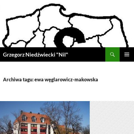
Przejdź
do
treści
Szukaj
Grzegorz Niedźwiecki "Nil"
MENU
GŁÓWN
Archiwa tagu: ewa węglarowicz-makowska