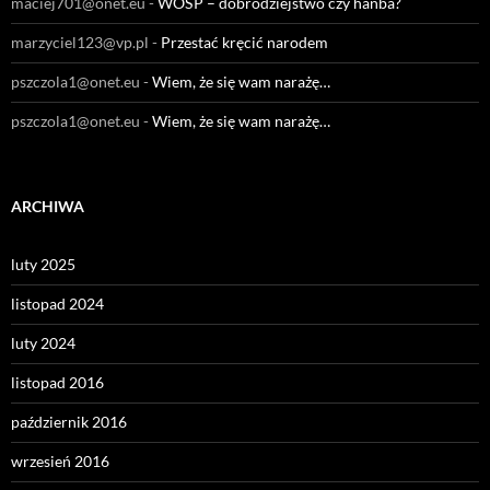
maciej701@onet.eu
-
WOŚP – dobrodziejstwo czy hańba?
marzyciel123@vp.pl
-
Przestać kręcić narodem
pszczola1@onet.eu
-
Wiem, że się wam narażę…
pszczola1@onet.eu
-
Wiem, że się wam narażę…
ARCHIWA
luty 2025
listopad 2024
luty 2024
listopad 2016
październik 2016
wrzesień 2016