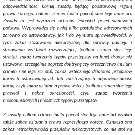
odpowiedzialności karnej zasadę, będącą podstawową regułą
prawa karnego: nullum crimen (nulla poena) sine lege anteriori.
Zasada ta jest wyrazem ochrony jednostki przed samowolą
państwa. Wyprowadza się z niej kilka postulatów, adresowanych
zarówno do ustawodawcy, jak i do wymiaru sprawiedliwości, w
tym: zakaz stosowania niekorzystnej dla sprawcy analogii i
stosowania wykładni rozszerzającej (nullum crimen sine lege
stricta), zakaz tworzenia typów przestępstw na innej drodze niż
ustawowa, szczególnie poprzez doktrynę czy orzecznictwo (nullum
crimen sine lege scripta), zakaz wstecznego działania przepisów
karnych ustanawiających lub zaostrzających odpowiedzialność
karną, czyli zakaz działania prawa wstecz (nullum crimen sine lege
praevia) i nakaz określoności, czyli zakaz tworzenia
niedookreślonych i nieostrych typów przestępstw.
Z zasady nullum crimen (nulla poena) sine lege anteriori wynika
także zakaz działania prawa represyjnego wstecz. Oznacza ona
zakaz retroaktywności przepisów niekorzystnych, co nie stoi na