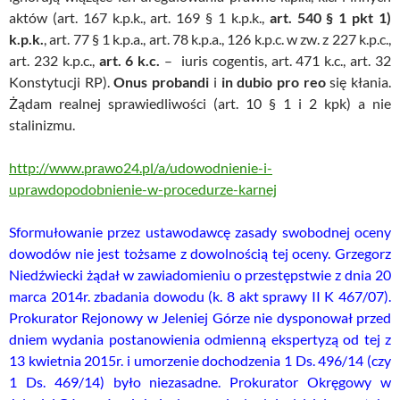
aktów (art. 167 k.p.k., art. 169 § 1 k.p.k.,
art. 540 § 1 pkt 1)
k.p.k.
, art. 77 § 1 k.p.a., art. 78 k.p.a., 126 k.p.c. w zw. z 227 k.p.c.,
art. 232 k.p.c.,
art. 6 k.c.
– iuris cogentis, art. 471 k.c., art. 32
Konstytucji RP).
Onus probandi
i
in dubio pro reo
się kłania.
Żądam realnej sprawiedliwości (art. 10 § 1 i 2 kpk) a nie
stalinizmu.
http://www.prawo24.pl/a/udowodnienie-i-
uprawdopodobnienie-w-procedurze-karnej
Sformułowanie przez ustawodawcę zasady swobodnej oceny
dowodów nie jest tożsame z dowolnością tej oceny. Grzegorz
Niedźwiecki żądał w zawiadomieniu o przestępstwie z dnia 20
marca 2014r. zbadania dowodu (k. 8 akt sprawy II K 467/07).
Prokurator Rejonowy w Jeleniej Górze nie dysponował przed
dniem wydania postanowienia odmienną ekspertyzą od tej z
13 kwietnia 2015r. i umorzenie dochodzenia 1 Ds. 496/14 (czy
1 Ds. 469/14) było niezasadne. Prokurator Okręgowy w