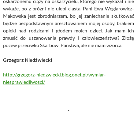
oskarżonemu ciąży na oskarżycielu, którego nie wykazał i nie
wykaże, bo z próżni nie ulepi ciasta. Pani Ewa Węglarowicz-
Makowska jest zbrodniarzem, bo jej zaniechanie skutkować
będzie bezpodstawnym aresztowaniem mojej osoby, brakiem
opieki nad rodzicami i głodem moich dzieci. Jak mam ich
zmusić do uszanowania prawdy i człowieczeństwa? Złożę
pozew przeciwko Skarbowi Państwa, ale nie mam wzorca.
Grzegorz Niedźwiecki
http://grzegorz-niedzwiecki.blog.onet.pl/wymiar-
niesprawiedliwosci/
*