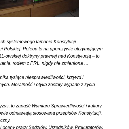
ch systemowego łamania Konstytucji
j Polskiej. Polega to na uporczywie utrzymującym
L-owskiej doktryny prawnej nad Konstytucją – to
wania, rodem z PRL, nigdy nie zmieniona …
nika tysiące niesprawiedliwości, krzywd i
ch. Moralność i etyka zostały wyparte z życia
ryzys, to zapaść Wymiaru Sprawiedliwości i kultury
owie odmawiają stosowana przepisów Konstytucji.
iczny.
 i oceny pracy Sędziów, Urzędników, Prokuratorów,