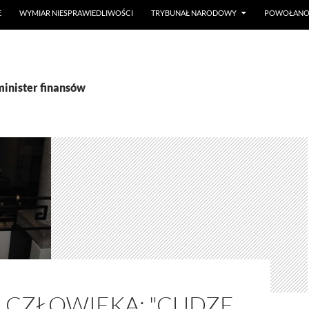
E
WYMIAR NIESPRAWIEDLIWOŚCI
TRYBUNAŁ NARODOWY
POWOŁANO 
minister finansów
 CZŁOWIEKA: "CUDZE