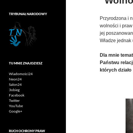
Wolno
TRYBUNAŁ NARODOWY
Przyrodzona i 
wolności i praw
jej poszanowani
Władze jednak 
Dla mnie temat
Państwu relacj
TU MNIE ZNAJDZIESZ
których działo 
Wiadomości24
Neon24
Salon24
3obieg
Facebook
Twitter
YouTube
Google+
RUCH OCHRONY PRAW