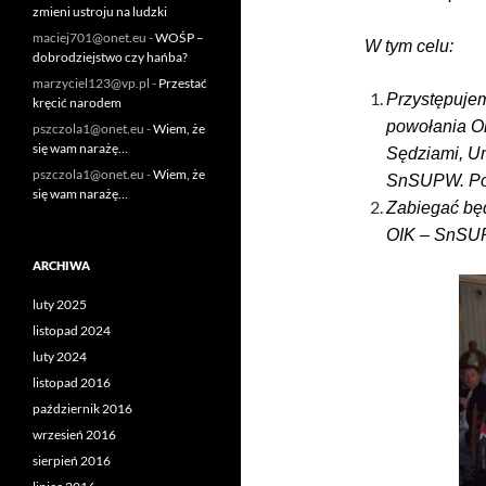
zmieni ustroju na ludzki
maciej701@onet.eu
-
WOŚP –
W tym celu:
dobrodziejstwo czy hańba?
marzyciel123@vp.pl
-
Przestać
Przystępujem
kręcić narodem
powołania Ob
pszczola1@onet.eu
-
Wiem, że
się wam narażę…
Sędziami, Ur
pszczola1@onet.eu
-
Wiem, że
SnSUPW. Pom
się wam narażę…
Zabiegać bę
OIK – SnS
ARCHIWA
luty 2025
listopad 2024
luty 2024
listopad 2016
październik 2016
wrzesień 2016
sierpień 2016