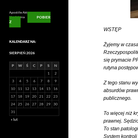
Apostille Aktu
POBIER
Urodzienia
Z
WSTĘP
KALENDARZ NA:
Żyjemy w czasa
Rzeczypospolite
SIERPIEŃ 2026
się prymacie PR
P
W
Ś
C
P
S
N
rutyna postępo
1
2
3
4
5
6
7
8
9
Z tego stanu wy
10
11
12
13
14
15
16
absurdów prawny
17
18
19
20
21
22
23
publicznego.
24
25
26
27
28
29
30
31
To więcej niż k
« lut
prawnej. Sędzi
To stan patolog
System kontroli