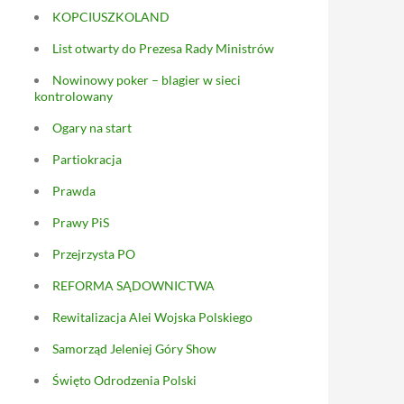
KOPCIUSZKOLAND
List otwarty do Prezesa Rady Ministrów
Nowinowy poker – blagier w sieci
kontrolowany
Ogary na start
Partiokracja
Prawda
Prawy PiS
Przejrzysta PO
REFORMA SĄDOWNICTWA
Rewitalizacja Alei Wojska Polskiego
Samorząd Jeleniej Góry Show
Święto Odrodzenia Polski