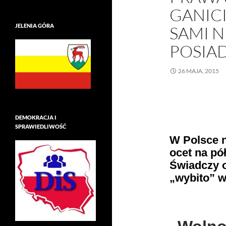
GANICI
JELENIA GÓRA
SAMI N
POSIAD
26 MAJA, 2015
DEMOKRACJA I
SPRAWIEDLIWOŚĆ
W Polsce n
ocet na pół
Świadczy o
„wybito” w