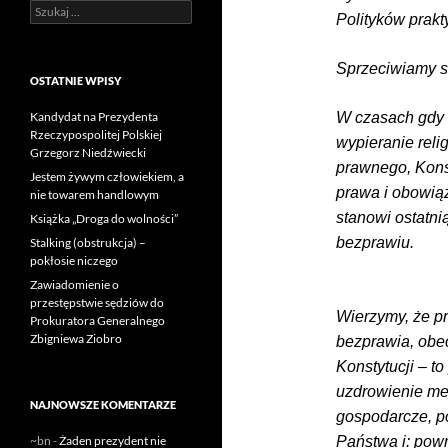
Szukaj:
Polityków prakt
Sprzeciwiamy s
OSTATNIE WPISY
W czasach gdy 
Kandydat na Prezydenta
Rzeczypospolitej Polskiej
wypieranie relig
Grzegorz Niedźwiecki
prawnego, Konsty
Jestem żywym człowiekiem, a
prawa i obowiąz
nie towarem handlowym
stanowi ostatni
Książka „Droga do wolności”
bezprawiu.
Stalking (obstrukcja) –
pokłosie niczego
Zawiadomienie o
przestępstwie sędziów do
Wierzymy, że pr
Prokuratora Generalnego
Zbigniewa Ziobro
bezprawia, obe
Konstytucji – t
uzdrowienie me
NAJNOWSZE KOMENTARZE
gospodarcze, p
Państwa i: powr
~bn
-
Żaden prezydent nie