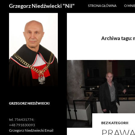
Szukaj
Grzegorz Niedźwiecki "Nil"
STRONA GŁÓWNA
O MNI
Archiwa tagu: 
GRZEGORZ NIEDŹWIECKI
tel. 756431774;
BEZ KATEGORII
+48 791830093
PRAWA
Grzegorz Niedźwiecki Email