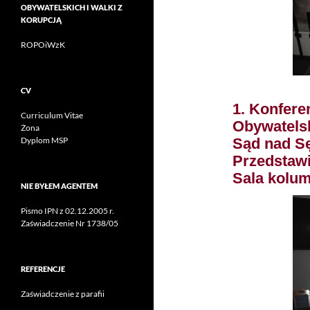
OBYWATELSKICH I WALKI Z
KORUPCJĄ
ROPOiWzK
CV
1. Konfere
Curriculum Vitae
Obywatelsk
Żona
Sąd nad Sę
Dyplom MSP
Przedstawi
Sala kolu
NIE BYŁEM AGENTEM
Pismo IPN z 02.12.2005 r.
Zaświadczenie Nr 1738/05
REFERENCJE
Zaświadczenie z parafii