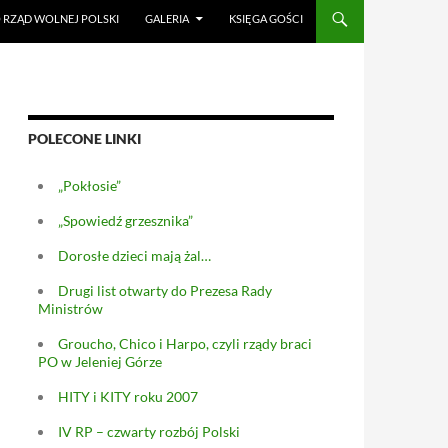
RZĄD WOLNEJ POLSKI
GALERIA
KSIĘGA GOŚCI
POLECONE LINKI
„Pokłosie”
„Spowiedź grzesznika”
Dorosłe dzieci mają żal…
Drugi list otwarty do Prezesa Rady
Ministrów
Groucho, Chico i Harpo, czyli rządy braci
PO w Jeleniej Górze
HITY i KITY roku 2007
IV RP – czwarty rozbój Polski