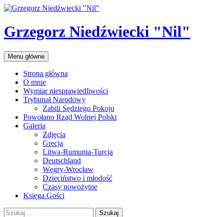
Przejdź
do
treści
Grzegorz Niedźwiecki "Nil"
Szukaj
Menu główne
Strona główna
O mnie
Wymiar niesprawiedliwości
Trybunał Narodowy
Zabili Sędziego Pokoju
Powołano Rząd Wolnej Polski
Galeria
Zdjęcia
Grecja
Litwa-Rumunia-Turcja
Deutschland
Węgry-Wrocław
Dzieciństwo i młodość
Czasy nowożytne
Księga Gości
Szukaj: