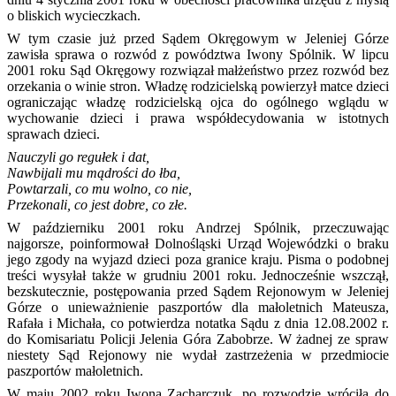
o bliskich wycieczkach.
W tym czasie już przed Sądem Okręgowym w Jeleniej Górze
zawisła sprawa o rozwód z powództwa Iwony Spólnik. W lipcu
2001 roku Sąd Okręgowy rozwiązał małżeństwo przez rozwód bez
orzekania o winie stron. Władzę rodzicielską powierzył matce dzieci
ograniczając władzę rodzicielską ojca do ogólnego wglądu w
wychowanie dzieci i prawa współdecydowania w istotnych
sprawach dzieci.
Nauczyli go regułek i dat,
Nawbijali mu mądrości do łba,
Powtarzali, co mu wolno, co nie,
Przekonali, co jest dobre, co złe.
W październiku 2001 roku Andrzej Spólnik, przeczuwając
najgorsze, poinformował Dolnośląski Urząd Wojewódzki o braku
jego zgody na wyjazd dzieci poza granice kraju. Pisma o podobnej
treści wysyłał także w grudniu 2001 roku. Jednocześnie wszczął,
bezskutecznie, postępowania przed Sądem Rejonowym w Jeleniej
Górze o unieważnienie paszportów dla małoletnich Mateusza,
Rafała i Michała, co potwierdza notatka Sądu z dnia 12.08.2002 r.
do Komisariatu Policji Jelenia Góra Zabobrze. W żadnej ze spraw
niestety Sąd Rejonowy nie wydał zastrzeżenia w przedmiocie
paszportów małoletnich.
W maju 2002 roku Iwona Zacharczuk, po rozwodzie wróciła do