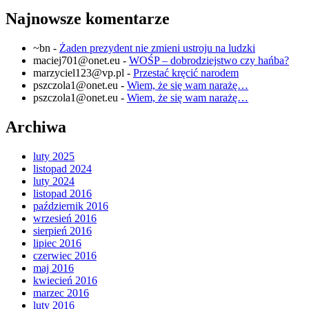
Najnowsze komentarze
~bn
-
Żaden prezydent nie zmieni ustroju na ludzki
maciej701@onet.eu
-
WOŚP – dobrodziejstwo czy hańba?
marzyciel123@vp.pl
-
Przestać kręcić narodem
pszczola1@onet.eu
-
Wiem, że się wam narażę…
pszczola1@onet.eu
-
Wiem, że się wam narażę…
Archiwa
luty 2025
listopad 2024
luty 2024
listopad 2016
październik 2016
wrzesień 2016
sierpień 2016
lipiec 2016
czerwiec 2016
maj 2016
kwiecień 2016
marzec 2016
luty 2016