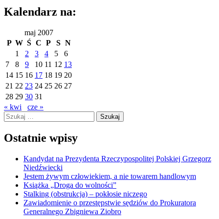
Kalendarz na:
maj 2007
P
W
Ś
C
P
S
N
1
2
3
4
5
6
7
8
9
10
11
12
13
14
15
16
17
18
19
20
21
22
23
24
25
26
27
28
29
30
31
« kwi
cze »
Szukaj:
Ostatnie wpisy
Kandydat na Prezydenta Rzeczypospolitej Polskiej Grzegorz
Niedźwiecki
Jestem żywym człowiekiem, a nie towarem handlowym
Książka „Droga do wolności”
Stalking (obstrukcja) – pokłosie niczego
Zawiadomienie o przestępstwie sędziów do Prokuratora
Generalnego Zbigniewa Ziobro