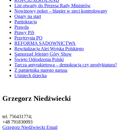
KOPCIUSZKOLAND
List otwarty do Prezesa Rady Ministrów
Nowinowy poker – blagier w sieci kontrolowany
Ogary na start
Partiokracja
Prawda
Prawy PiS
Przejrzysta PO
REFORMA SĄDOWNICTWA
Rewitalizacja Alei Wojska Polskiego
Samorząd Jeleniej Góry Show
Święto Odrodzenia Polski
Tarcza antyrakietowa – demokracja czy neodyktatura?
Z pamiętnika starego garusa
Uśmiech dziecka
Grzegorz Niedźwiecki
tel. 756431774;
+48 791830093
Grzegorz Niedźwiecki Email