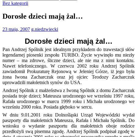
Bez kategorii
Dorosłe dzieci mają żal…
23 maja, 2007
g.niedzwiecki
Dorosłe dzieci mają żal…
Pan Andrzej Spólnik jest idealnym przykładem do trawestacji słów
legendarnej piosenki zespołu TURBO. Życie wywinęło mu niezły
numer – ma zdrowe, śliczne dzieci, ale nie ma z nimi kontaktu.
Nawet telefonicznego. W czerwcu 2002 roku Andrzej Spólnik
zawiadomił Prokuraturę Rejonową w Jeleniej Górze, iż jego była
żona Iwona Zacharczuk oraz jej ojciec Teodozy Zacharczuk
uprowadzili małoletnich synów do USA.
Andrzej Spólnik z małżeństwa z Iwoną Spólnik z domu Zacharczuk
posiada troje dzieci; Mateusza urodzonego we wrześniu 1997 roku,
Rafała urodzonego w marcu 1999 roku i Michała urodzonego we
wrześniu 2000 roku. Posiada głęboko w sercu.
W dniu 9.01.2001 roku Dolnośląski Urząd Wojewódzki wydał
paszporty dla małoletnich Mateusza, Rafała i Michała Spólnik. Do
wniosku o wydanie paszportu dla małoletnich oboje rodzice
przedłożyli swą pisemna zgodę. Andrzej Spólnik podpisał zgodę w
dniu 4 stycznia 2001 roku w obecności pracownika urzędu z myślą