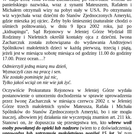
panieńskiego nazwiska, wraz z synami Mateuszem, Rafałem i
Michałem otrzymali wizy na pobyt stały w USA. Po otrzymaniu
wiz wyjechała wraz dziećmi do Stanów Zjednoczonych Ameryki,
gdzie mieszka jej ojciec. Żeby było śmieszniej (naturalnie chodzi o
uśmiech politowania), w dniu 9 lipca 2002 roku, już po
„kidnapingu”, Sąd Rejonowy w Jeleniej Górze Wydział III
Rodzinny i Nieletnich określił kontakty ojca z dziećmi. Iwona
Zacharczuk została zobowiązana do wydawania Andrzejowi
Spólnikowi małoletnich dzieci w każdą pierwszą, trzecią i piątą,
jeżeli jest w miesiącu sobotę miesiąca od godziny 11.00 do godziny
17.00. Przez ocean…?
Odmierzyli jedną miarą mu dzień,
Wyznaczyli czas na pracę i sen.
Nie zostało pominięte już nic,
Tylko jakoś wciąż on nie wie jak żyć.
Oczywiście Prokuratura Rejonowa w Jeleniej Górze wydała
postanowienie o umorzeniu dochodzenia w sprawie uprowadzenia
przez Iwonę Zacharczuk w miesiącu czerwcu 2002 r. w Jeleniej
Górze trzech małoletnich synów Mateusza, Rafała i Michała
Spólników do Stanów Zjednoczonych Ameryki, bo i nie mogła
inaczej, albowiem jej działania nie wyczerpują znamion art. 211 kk.
Stanowi on, że dopuszcza się przestępstwa ten, kto
wbrew woli
osoby powołanej do opieki lub nadzoru
(wiem to z doświadczenia)
,
uprowadza lub zatrzymuje małoletniego poniżej 15 lat
. W tym