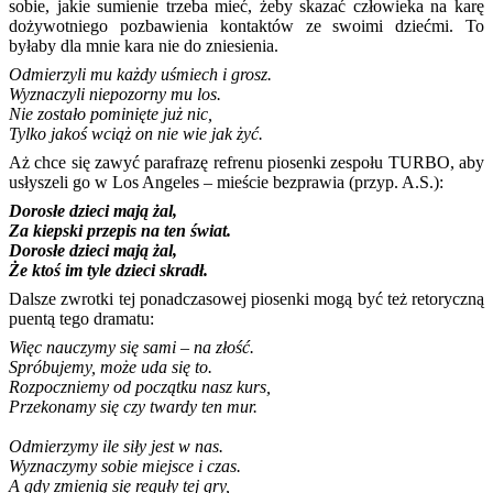
sobie, jakie sumienie trzeba mieć, żeby skazać człowieka na karę
dożywotniego pozbawienia kontaktów ze swoimi dziećmi. To
byłaby dla mnie kara nie do zniesienia.
Odmierzyli mu każdy uśmiech i grosz.
Wyznaczyli niepozorny mu los.
Nie zostało pominięte już nic,
Tylko jakoś wciąż on nie wie jak żyć.
Aż chce się zawyć parafrazę refrenu piosenki zespołu TURBO, aby
usłyszeli go w Los Angeles – mieście bezprawia (przyp. A.S.):
Dorosłe dzieci mają żal,
Za kiepski przepis na ten świat.
Dorosłe dzieci mają żal,
Że ktoś im tyle dzieci skradł.
Dalsze zwrotki tej ponadczasowej piosenki mogą być też retoryczną
puentą tego dramatu:
Więc nauczymy się sami – na złość.
Spróbujemy, może uda się to.
Rozpoczniemy od początku nasz kurs,
Przekonamy się czy twardy ten mur.
Odmierzymy ile siły jest w nas.
Wyznaczymy sobie miejsce i czas.
A gdy zmienią się reguły tej gry,