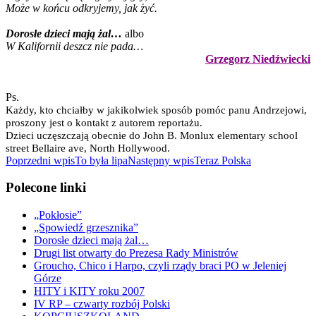
Może w końcu odkryjemy, jak żyć.
Dorosłe dzieci mają żal…
albo
W Kalifornii deszcz nie pada…
Grzegorz Niedźwiecki
Ps.
Każdy, kto chciałby w jakikolwiek sposób pomóc panu Andrzejowi,
proszony jest o kontakt z autorem reportażu.
Dzieci uczęszczają obecnie do John B. Monlux elementary school
street Bellaire ave, North Hollywood.
Nawigacja
Poprzedni wpis
To była lipa
Następny wpis
Teraz Polska
wpisu
Polecone linki
„Pokłosie”
„Spowiedź grzesznika”
Dorosłe dzieci mają żal…
Drugi list otwarty do Prezesa Rady Ministrów
Groucho, Chico i Harpo, czyli rządy braci PO w Jeleniej
Górze
HITY i KITY roku 2007
IV RP – czwarty rozbój Polski