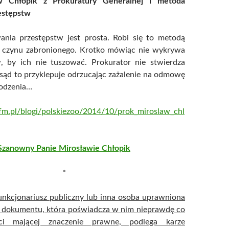
w Chłopik z Prokuratury Generalnej i metoda
estępstw
nia przestępstw jest prosta. Robi się to metodą
a czynu zabronionego. Krotko mówiąc nie wykrywa
w, by ich nie tuszować. Prokurator nie stwierdza
sąd to przyklepuje odrzucając zażalenie na odmowę
odzenia…
fm.pl/blogi/polskiezoo/2014/10/prok_miroslaw_chl
Szanowny Panie Mirosławie Chłopik
*
unkcjonariusz publiczny lub inna osoba uprawniona
 dokumentu, która poświadcza w nim nieprawdę co
ści mającej znaczenie prawne, podlega karze