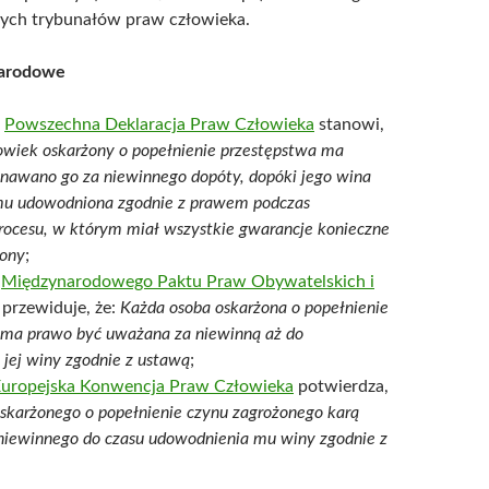
ch trybunałów praw człowieka.
arodowe
1
Powszechna Deklaracja Praw Człowieka
stanowi,
owiek oskarżony o popełnienie przestępstwa ma
znawano go za niewinnego dopóty, dopóki jego wina
 mu udowodniona zgodnie z prawem podczas
rocesu, w którym miał wszystkie gwarancje konieczne
rony
;
2
Międzynarodowego Paktu Praw Obywatelskich i
przewiduje, że:
Każda osoba oskarżona o popełnienie
 ma prawo być uważana za niewinną aż do
jej winy zgodnie z ustawą
;
uropejska Konwencja Praw Człowieka
potwierdza,
skarżonego o popełnienie czynu zagrożonego karą
 niewinnego do czasu udowodnienia mu winy zgodnie z