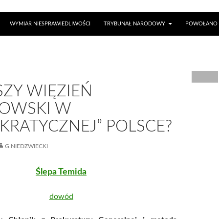
WYMIAR NIESPRAWIEDLIWOŚCI
TRYBUNAŁ NARODOWY
POWOŁANO 
SZY WIĘZIEŃ
NOWSKI W
KRATYCZNEJ” POLSCE?
G.NIEDZWIECKI
Ślepa Temida
dowód