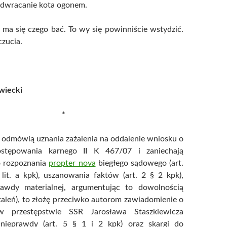
dwracanie kota ogonem.
 ma się czego bać. To wy się powinniście wstydzić.
zucia.
wiecki
*
e odmówią uznania zażalenia na oddalenie wniosku o
stępowania karnego II K 467/07 i zaniechają
o rozpoznania
propter nova
biegłego sądowego (art.
lit. a kpk), uszanowania faktów (art. 2 § 2 kpk),
rawdy materialnej, argumentując to dowolnością
staleń), to złożę przeciwko autorom zawiadomienie o
w przestępstwie SSR Jarosława Staszkiewicza
 nieprawdy (art. 5 § 1 i 2 kpk) oraz skargi do