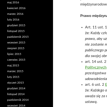
maj 2016
międzynarodowy
kwiecień 2016
marzec 2016
Prawo międzyn
luty 2016
grudzień 2015
Art. 11 ust. 
listopad 2015
że:
Każdy czł
październik 2015
prawo, aby u
wrzesień 2015
nie zostanie
sierpień 2015
publicznego p
lipiec 2015
dla swojej ob
czerwiec 2015
art. 14 ust. 
maj 2015
Politycznych
marzec 2015
przestępstwa
luty 2015
udowodnienia 
styczeń 2015
art. 6 ust. 2
E
grudzień 2014
że:
Każdego o
listopad 2014
uważa się za
październik 2014
ustawą
.
wrzesień 2014