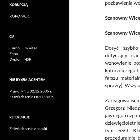
pozbawienia wol
KORUPCJĄ
ROPOiWzK
Szanowny Wice
Szanowny Wicep
CV
Dosyć szybko 
Curriculum Vitae
Żona
dotyczący irra
Dyplom MSP
wznowienie po
katorżniczego 
fałszu material
NIE BYŁEM AGENTEM
sprawy). Wszysc
Pismo IPN z 02.12.2005 r.
Zaświadczenie Nr 1738/05
Zareagowaliśc
Grzegorz Niedź
jawnego rozpatr
REFERENCJE
dziewięcioletn
Zaświadczenie z parafii
tym SSO Klar
proceduralnie 