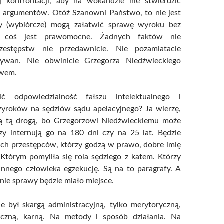
j konfrontacji, aby na wokandzie nie stwierdzić
 argumentów. Otóż Szanowni Państwo, to nie jest
sy (wybiórcze) mogą załatwić sprawę wyroku bez
o coś jest prawomocne. Żadnych faktów nie
zestępstw nie przedawnicie. Nie pozamiatacie
wan. Nie obwinicie Grzegorza Niedźwieckiego
twem.
ić odpowiedzialność fałszu intelektualnego i
wyroków na sędziów sądu apelacyjnego? Ja wierzę,
dą tą drogą, bo Grzegorzowi Niedźwieckiemu może
zy internują go na 180 dni czy na 25 lat. Będzie
ich przestępców, którzy godzą w prawo, dobre imię
Którym pomyliła się rola sędziego z katem. Którzy
innego człowieka egzekucję. Są na to paragrafy. A
nie sprawy będzie miało miejsce.
e był skargą administracyjną, tylko merytoryczną,
yczną, karną. Na metody i sposób działania. Na