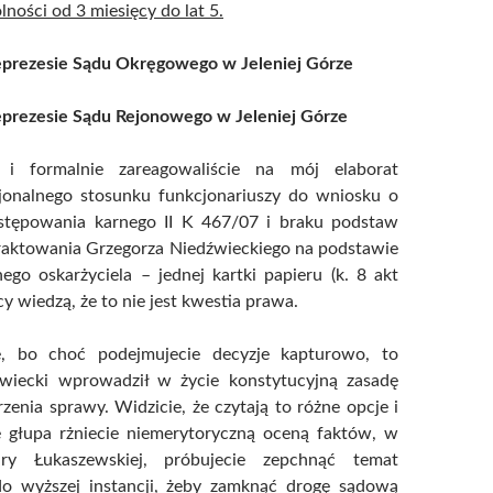
ności od 3 miesięcy do lat 5.
prezesie Sądu Okręgowego w Jeleniej Górze
rezesie Sądu Rejonowego w Jeleniej Górze
i formalnie zareagowaliście na mój elaborat
cjonalnego stosunku funkcjonariuszy do wniosku o
stępowania karnego II K 467/07 i braku podstaw
traktowania Grzegorza Niedźwieckiego na podstawie
nego oskarżyciela – jednej kartki papieru (k. 8 akt
y wiedzą, że to nie jest kwestia prawa.
ie, bo choć podejmujecie decyzje kapturowo, to
wiecki wprowadził w życie konstytucyjną zasadę
zenia sprawy. Widzicie, że czytają to różne opcje i
ie głupa rżniecie niemerytoryczną oceną faktów, w
y Łukaszewskiej, próbujecie zepchnąć temat
do wyższej instancji, żeby zamknąć drogę sądową