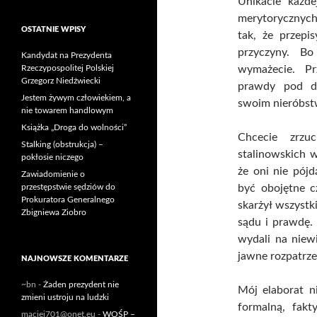
Unikacie każde
merytorycznych
OSTATNIE WPISY
tak, że przepi
przyczyny. B
Kandydat na Prezydenta
Rzeczypospolitej Polskiej
wymażecie. Pr
Grzegorz Niedźwiecki
prawdy pod dy
Jestem żywym człowiekiem, a
swoim nieróbs
nie towarem handlowym
Książka „Droga do wolności”
Chcecie zrzuc
Stalking (obstrukcja) –
stalinowskich 
pokłosie niczego
że oni nie pój
Zawiadomienie o
przestępstwie sędziów do
być obojętne c
Prokuratora Generalnego
skarżył wszystk
Zbigniewa Ziobro
sądu i prawdę. 
wydali na niew
jawne rozpatrze
NAJNOWSZE KOMENTARZE
~bn
-
Żaden prezydent nie
Mój elaborat ni
zmieni ustroju na ludzki
formalną, fakt
maciej701@onet.eu
-
WOŚP –