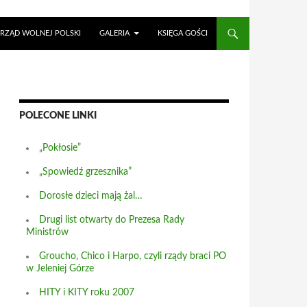
RZĄD WOLNEJ POLSKI
GALERIA
KSIĘGA GOŚCI
POLECONE LINKI
„Pokłosie”
„Spowiedź grzesznika”
Dorosłe dzieci mają żal…
Drugi list otwarty do Prezesa Rady
Ministrów
Groucho, Chico i Harpo, czyli rządy braci PO
w Jeleniej Górze
HITY i KITY roku 2007