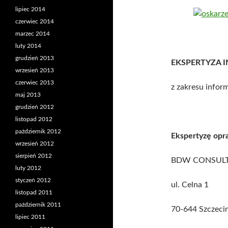
lipiec 2014
czerwiec 2014
marzec 2014
luty 2014
grudzień 2013
EKSPERTYZA 
wrzesień 2013
czerwiec 2013
z zakresu infor
maj 2013
grudzień 2012
listopad 2012
październik 2012
Ekspertyzę opr
wrzesień 2012
sierpień 2012
BDW CONSULTI
luty 2012
styczeń 2012
ul. Celna 1
listopad 2011
październik 2011
70-644 Szczeci
lipiec 2011