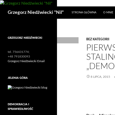
Przejdź
do
Szukaj
Grzegorz Niedźwiecki "Nil"
STRONA GŁÓWNA
O MNIE
treści
GRZEGORZ NIEDŹWIECKI
BEZ KATEGORII
PIERW
tel. 756431774;
STALI
+48 791830093
Grzegorz Niedźwiecki Email
„DEMO
8 LIPCA, 2015
JELENIA GÓRA
DEMOKRACJA I
SPRAWIEDLIWOŚĆ