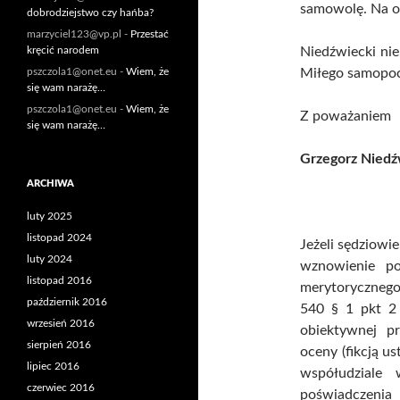
samowolę. Na o
dobrodziejstwo czy hańba?
marzyciel123@vp.pl
-
Przestać
kręcić narodem
Niedźwiecki nie
pszczola1@onet.eu
-
Wiem, że
Miłego samopoc
się wam narażę…
pszczola1@onet.eu
-
Wiem, że
Z poważaniem
się wam narażę…
Grzegorz Niedź
ARCHIWA
luty 2025
listopad 2024
Jeżeli sędziowi
luty 2024
wznowienie po
listopad 2016
merytoryczneg
październik 2016
540 § 1 pkt 2 
wrzesień 2016
obiektywnej p
sierpień 2016
oceny (fikcją u
lipiec 2016
współudziale 
czerwiec 2016
poświadczenia