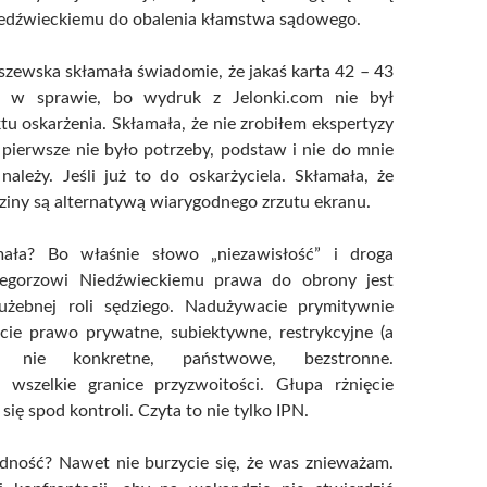
edźwieckiemu do obalenia kłamstwa sądowego.
szewska skłamała świadomie, że jakaś karta 42 – 43
 w sprawie, bo wydruk z Jelonki.com nie był
u oskarżenia. Skłamała, że nie zrobiłem ekspertyzy
o pierwsze nie było potrzeby, podstaw i nie do mnie
ależy. Jeśli już to do oskarżyciela. Skłamała, że
iny są alternatywą wiarygodnego zrzutu ekranu.
mała? Bo właśnie słowo „niezawisłość” i droga
zegorzowi Niedźwieckiemu prawa do obrony jest
użebnej roli sędziego. Nadużywacie prymitywnie
ecie prawo prywatne, subiektywne, restrykcyjne (a
a nie konkretne, państwowe, bezstronne.
ie wszelkie granice przyzwoitości. Głupa rżnięcie
ę spod kontroli. Czyta to nie tylko IPN.
dność? Nawet nie burzycie się, że was znieważam.