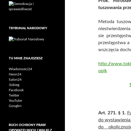
Prok. Mirosła
tuszowania prz
Metoda tuszowa
niestwierdzeni
TRYBUNAŁ NARODOWY
sie przestępst
przestępstwa a 
wszczęcia doch
TU MNIE ZNAJDZIESZ
http://www.tok
Wiadomości24
opik
Neon24
Salon24
3obieg
Facebook
Twitter
YouTube
Google+
Art. 271.
§ 1.
F
do wystawienia
RUCH OCHRONY PRAW
do okoliczno
OBYWATELSKICH I WALKI Z