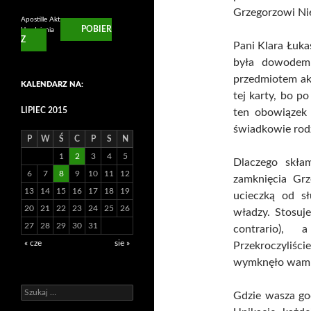
Grzegorzowi Ni
Apostille Aktu
POBIER
Urodzienia
Z
Pani Klara Łuka
była dowodem
przedmiotem akt
KALENDARZ NA:
tej karty, bo p
LIPIEC 2015
ten obowiązek n
świadkowie rodz
P
W
Ś
C
P
S
N
1
2
3
4
5
Dlaczego skła
6
7
8
9
10
11
12
zamknięcia Gr
13
14
15
16
17
18
19
ucieczką od sł
20
21
22
23
24
25
26
władzy. Stosuj
27
28
29
30
31
contrario), 
« cze
sie »
Przekroczyliśc
wymknęło wam si
Szukaj:
Gdzie wasza go