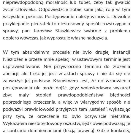
nieprawdopodobną moralność lub tupet, żeby tak gwałcić
życie człowieka. Odpowiedzcie sobie sami jaką rolę w tym
wszystkim pełnicie. Postępowanie należy wznowić. Dowolne
przyklepanie pieczątek to niestosowny sposób rozstrzygania
sprawy, pan Jarosław Staszkiewicz wybrnie z problemu
dopiero wówczas, jak wyprostuje własne nadużycia.
W tym absurdalnym procesie nie było drugiej instancji
Niezłożenie przeze mnie apelacji w ustawowym terminie jest
usprawiedliwione. Nie przywrócono terminu do złożenia
apelacji, ale treść jej jest w aktach sprawy i nie da się nie
zauważyć jej podstaw. Kłamstwem jest, że do wznowienia
postępowania nie może dojść, gdyż wnioskodawca wykazał
zbyt mały stopień prawdopodobieństwa błędności
poprzedniego orzeczenia, a więc w wiarygodny sposób nie
podważył prawidłowości przyjętych tam „ustaleń”, wykazując
przy tym, że orzeczenie to było oczywiście nietrafne.
Wykazałem niezbite dowody oszustw, sędziowie podważają je
a contrario domniemaniami (fikcją prawną). Gdzie konkrety,