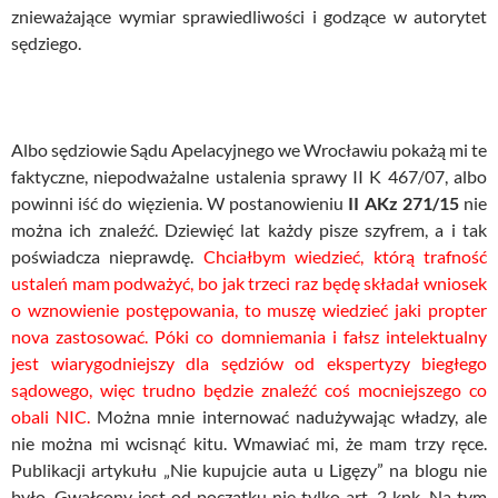
znieważające wymiar sprawiedliwości i godzące w autorytet
sędziego.
Albo sędziowie Sądu Apelacyjnego we Wrocławiu pokażą mi te
faktyczne, niepodważalne ustalenia sprawy II K 467/07, albo
powinni iść do więzienia. W postanowieniu
II AKz 271/15
nie
można ich znaleźć. Dziewięć lat każdy pisze szyfrem, a i tak
poświadcza nieprawdę.
Chciałbym wiedzieć, którą trafność
ustaleń mam podważyć, bo jak trzeci raz będę składał wniosek
o wznowienie postępowania, to muszę wiedzieć jaki propter
nova zastosować. Póki co domniemania i fałsz intelektualny
jest wiarygodniejszy dla sędziów od ekspertyzy biegłego
sądowego, więc trudno będzie znaleźć coś mocniejszego co
obali NIC.
Można mnie internować nadużywając władzy, ale
nie można mi wcisnąć kitu. Wmawiać mi, że mam trzy ręce.
Publikacji artykułu „Nie kupujcie auta u Ligęzy” na blogu nie
było. Gwałcony jest od początku nie tylko art. 2 kpk. Na tym