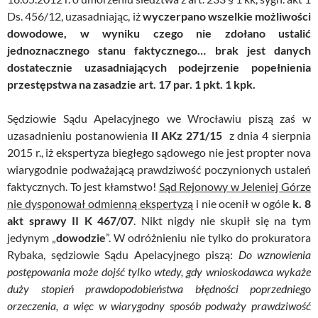
Ds. 456/12, uzasadniając, iż
wyczerpano wszelkie możliwości
dowodowe, w wyniku czego nie zdołano ustalić
jednoznacznego stanu faktycznego… brak jest danych
dostatecznie uzasadniających podejrzenie popełnienia
przestępstwa na zasadzie art. 17 par. 1 pkt. 1 kpk.
Sędziowie Sądu Apelacyjnego we Wrocławiu piszą zaś w
uzasadnieniu postanowienia
II AKz 271/15
z dnia 4 sierpnia
2015 r., iż ekspertyza biegłego sądowego nie jest propter nova
wiarygodnie podważającą prawdziwość poczynionych ustaleń
faktycznych. To jest kłamstwo!
Sąd Rejonowy w Jeleniej Górze
nie dysponował odmienną ekspertyzą
i nie ocenił w ogóle
k. 8
akt sprawy II K 467/07
. Nikt nigdy nie skupił się na tym
jedynym „
dowodzie
”. W odróżnieniu nie tylko do prokuratora
Rybaka, sędziowie Sądu Apelacyjnego piszą:
Do wznowienia
postępowania może dojść tylko wtedy, gdy wnioskodawca wykaże
duży stopień prawdopodobieństwa błędności poprzedniego
orzeczenia, a więc w wiarygodny sposób podważy prawdziwość