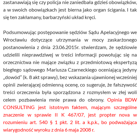
zastanawiają się czy policja nie zaniedbała gdzieś obowiązków,
a w swoich obowiązkach jest bierna jako organ ścigania. I tak
się ten zakłamany, barbarzyński układ kręci.
Podsumowując postępowanie sędziów Sądu Apelacyjnego we
Wrocławiu dotyczące utrzymania w mocy zaskarżonego
postanowienia z dnia 23.06.2015r. stwierdzam, że sędziowie
udzielili nieprawdziwej w treści informacji powołując się na
orzecznictwa nie mające związku z przedmiotową ekspertyzą
biegłego sądowego Mariusza Czarneckiego oceniającą jedyny
„dowód” (k. 8 akt sprawy), bez wskazania ujawnionej wcześniej
opinii zwierającej odmienną ocenę, co sugeruje, że fałszywość
treści orzeczenia była sporządzona z rozmysłem w złej woli
celem pozbawienia mnie prawa do obrony.
Opinia BDW
CONSULTING jest istotnym faktem, mającym szczególne
znaczenie w sprawie II K 467/07, jest propter nova w
rozumieniu art. 540 § 1 pkt. 2 lit. a k.p.k., bo podważająca
wiarygodność wyroku z dnia 6 maja 2008 r.