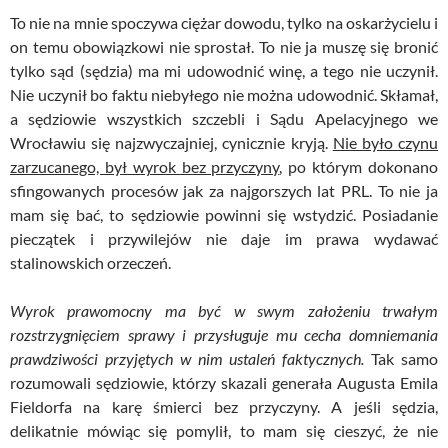
To nie na mnie spoczywa ciężar dowodu, tylko na oskarżycielu i
on temu obowiązkowi nie sprostał. To nie ja muszę się bronić
tylko sąd (sędzia) ma mi udowodnić winę, a tego nie uczynił.
Nie uczynił bo faktu niebyłego nie można udowodnić. Skłamał,
a sędziowie wszystkich szczebli i Sądu Apelacyjnego we
Wrocławiu się najzwyczajniej, cynicznie kryją.
Nie było czynu
zarzucanego, był wyrok bez przyczyny
, po którym dokonano
sfingowanych procesów jak za najgorszych lat PRL. To nie ja
mam się bać, to sędziowie powinni się wstydzić. Posiadanie
pieczątek i przywilejów nie daje im prawa wydawać
stalinowskich orzeczeń.
Wyrok prawomocny ma być w swym założeniu trwałym
rozstrzygnięciem sprawy i przysługuje mu cecha domniemania
prawdziwości przyjętych w nim ustaleń faktycznych.
Tak samo
rozumowali sędziowie, którzy skazali generała Augusta Emila
Fieldorfa na karę śmierci bez przyczyny. A jeśli sędzia,
delikatnie mówiąc się pomylił, to mam się cieszyć, że nie