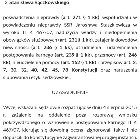
Stanisława Rączkowskiego
poświadczenia nieprawdy (
art. 271 § 1 kk
), współudziału w
poświadczeniu nieprawdy SSR Jarosława Staszkiewicza w
wyroku II K 467/07, nadużycia władzy i niedopełnienia
obowiązków służbowych (
art. 231 § 1 kk
), zatajenia dowodów
niewinności (
art. 236 § 1 kk
), utrudnienia i udaremnienia
postępowania karnego (
art. 239 § 1 kk
), przemocy (
art. 246
kk
), nieudzielenia pomocy (
art. 162 § 1 kk
) i przepisów
art. 2,
7, 30, 32, 40, 42, 45, 78 Konstytucji
oraz naruszenia
ślubowania i etyki sędziowskiej.
UZASADNIENIE
Wyżej wskazani sędziowie rozpatrując w dniu 4 sierpnia 2015
r. zażalenie na oddalenie poza rozprawą wniosku
pokrzywdzonego o wznowienie postępowania karnego II K
467/07, kierując się dowolną oceną, zignorowali fakty i nie
dopuścili do konstytucyjnie zagwarantowanej drugiej instancji.