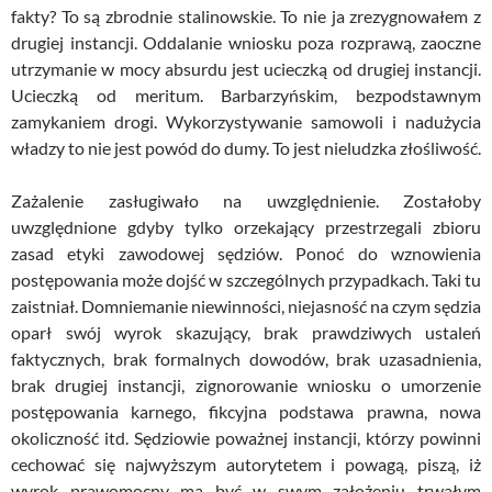
fakty? To są zbrodnie stalinowskie. To nie ja zrezygnowałem z
drugiej instancji. Oddalanie wniosku poza rozprawą, zaoczne
utrzymanie w mocy absurdu jest ucieczką od drugiej instancji.
Ucieczką od meritum. Barbarzyńskim, bezpodstawnym
zamykaniem drogi. Wykorzystywanie samowoli i nadużycia
władzy to nie jest powód do dumy. To jest nieludzka złośliwość.
Zażalenie zasługiwało na uwzględnienie. Zostałoby
uwzględnione gdyby tylko orzekający przestrzegali zbioru
zasad etyki zawodowej sędziów. Ponoć do wznowienia
postępowania może dojść w szczególnych przypadkach. Taki tu
zaistniał. Domniemanie niewinności, niejasność na czym sędzia
oparł swój wyrok skazujący, brak prawdziwych ustaleń
faktycznych, brak formalnych dowodów, brak uzasadnienia,
brak drugiej instancji, zignorowanie wniosku o umorzenie
postępowania karnego, fikcyjna podstawa prawna, nowa
okoliczność itd. Sędziowie poważnej instancji, którzy powinni
cechować się najwyższym autorytetem i powagą, piszą, iż
wyrok prawomocny ma być w swym założeniu trwałym