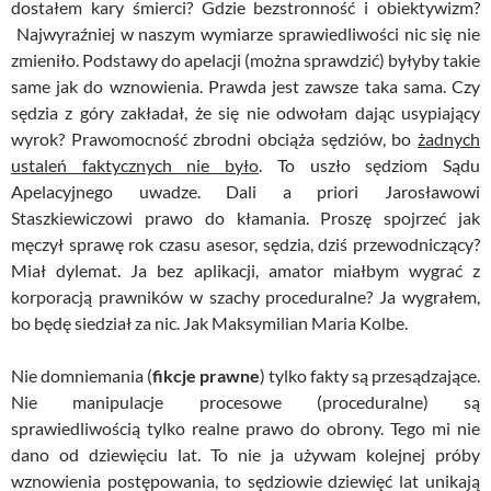
dostałem kary śmierci? Gdzie bezstronność i obiektywizm?
Najwyraźniej w naszym wymiarze sprawiedliwości nic się nie
zmieniło. Podstawy do apelacji (można sprawdzić) byłyby takie
same jak do wznowienia. Prawda jest zawsze taka sama. Czy
sędzia z góry zakładał, że się nie odwołam dając usypiający
wyrok? Prawomocność zbrodni obciąża sędziów, bo
żadnych
ustaleń faktycznych nie było
. To uszło sędziom Sądu
Apelacyjnego uwadze. Dali a priori Jarosławowi
Staszkiewiczowi prawo do kłamania. Proszę spojrzeć jak
męczył sprawę rok czasu asesor, sędzia, dziś przewodniczący?
Miał dylemat. Ja bez aplikacji, amator miałbym wygrać z
korporacją prawników w szachy proceduralne? Ja wygrałem,
bo będę siedział za nic. Jak Maksymilian Maria Kolbe.
Nie domniemania (
fikcje prawne
) tylko fakty są przesądzające.
Nie manipulacje procesowe (proceduralne) są
sprawiedliwością tylko realne prawo do obrony. Tego mi nie
dano od dziewięciu lat. To nie ja używam kolejnej próby
wznowienia postępowania, to sędziowie dziewięć lat unikają