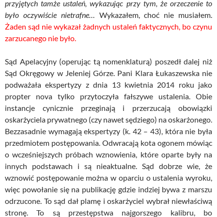
przyjętych tamże ustaleń, wykazując przy tym, że orzeczenie to
było oczywiście nietrafne…
Wykazałem, choć nie musiałem.
Żaden sąd nie wykazał żadnych ustaleń faktycznych, bo czynu
zarzucanego nie było.
Sąd Apelacyjny (operując tą nomenklaturą) poszedł dalej niż
Sąd Okręgowy w Jeleniej Górze. Pani Klara Łukaszewska nie
podważała ekspertyzy z dnia 13 kwietnia 2014 roku jako
propter nova tylko przytoczyła fałszywe ustalenia. Obie
instancje cynicznie przeginają i przerzucają obowiązki
oskarżyciela prywatnego (czy nawet sędziego) na oskarżonego.
Bezzasadnie wymagają ekspertyzy (k. 42 – 43), która nie była
przedmiotem postępowania. Odwracają kota ogonem mówiąc
o wcześniejszych próbach wznowienia, które oparte były na
innych podstawach i są nieaktualne. Sąd dobrze wie, że
wznowić postępowanie można w oparciu o ustalenia wyroku,
więc powołanie się na publikację gdzie indziej bywa z marszu
odrzucone. To sąd dał plamę i oskarżyciel wybrał niewłaściwą
stronę. To są przestępstwa najgorszego kalibru, bo