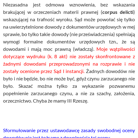
Niezasadna jest odmowa wznowienia, bez wskazania
brakującej w orzeczeniach materii prawnej (
corpus delicti
)
wskazującej na trafność wyroku. Sąd może powołać się tylko
na uwierzytelnione dowody z dokumentów urzędowych w mej
sprawie, bo tylko takie dowody (nie przeświadczenia) spełniają
wymogi formalne dokumentów urzędowych tzn., że są
dowodami i mają moc prawną (władczą).
Moje wątpliwości
dotyczące wydruku (k. 8 akt) nie zostały skonfrontowane z
żadnymi dowodami przeprowadzonymi na rozprawie i nie
zostały ocenione przez Sąd I instancji.
Żadnych dowodów nie
było i nie będzie, bo nie może być, gdyż czynu zarzucanego nie
było. Skazać można tylko za wykazanie pozwanemu
popełnienie zarzucanego czynu, a nie za szachy, założenia,
orzecznictwo. Chyba że mamy III Rzeszę.
Sformułowanie przez ustawodawcę zasady swobodnej oceny
dowodów nie jest tożsame z dowolnością tej oceny.