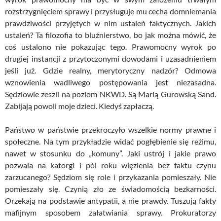
rozstrzygnięciem sprawy i przysługuje mu cecha domniemania
prawdziwości przyjętych w nim ustaleń faktycznych. Jakich
ustaleń? Ta filozofia to bluźnierstwo, bo jak można mówić, że
coś ustalono nie pokazując tego. Prawomocny wyrok po
drugiej instancji z przytoczonymi dowodami i uzasadnieniem
jeśli już. Gdzie realny, merytoryczny nadzór? Odmowa
wznowienia wadliwego postępowania jest niezasadna.
Sędziowie zeszli na poziom NKWD. Są Marią Gurowską Sand.
Zabijają powoli moje dzieci. Kiedyś zapłaczą.
Państwo w państwie przekroczyło wszelkie normy prawne i
społeczne. Na tym przykładzie widać pogłębienie się reżimu,
nawet w stosunku do „komuny”. Jaki ustrój i jakie prawo
pozwala na katorgi i pól roku więzienia bez faktu czynu
zarzucanego? Sędziom się role i przykazania pomieszały. Nie
pomieszały się. Czynią zło ze świadomością bezkarności.
Orzekają na podstawie antypatii, a nie prawdy. Tuszują fakty
mafijnym sposobem załatwiania sprawy. Prokuratorzy