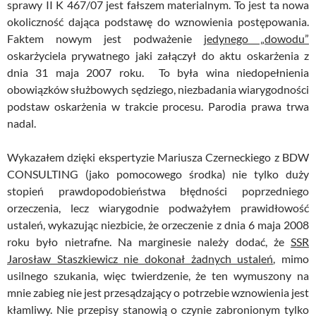
sprawy II K 467/07 jest fałszem materialnym. To jest ta nowa
okoliczność dająca podstawę do wznowienia postępowania.
Faktem nowym jest podważenie
jedynego „dowodu”
oskarżyciela prywatnego jaki załączył do aktu oskarżenia z
dnia 31 maja 2007 roku. To była wina niedopełnienia
obowiązków służbowych sędziego, niezbadania wiarygodności
podstaw oskarżenia w trakcie procesu. Parodia prawa trwa
nadal.
Wykazałem dzięki ekspertyzie Mariusza Czerneckiego z BDW
CONSULTING (jako pomocowego środka) nie tylko duży
stopień prawdopodobieństwa błędności poprzedniego
orzeczenia, lecz wiarygodnie podważyłem prawidłowość
ustaleń, wykazując niezbicie, że orzeczenie z dnia 6 maja 2008
roku było nietrafne. Na marginesie należy dodać, że
SSR
Jarosław Staszkiewicz nie dokonał żadnych ustaleń
, mimo
usilnego szukania, więc twierdzenie, że ten wymuszony na
mnie zabieg nie jest przesądzający o potrzebie wznowienia jest
kłamliwy. Nie przepisy stanowią o czynie zabronionym tylko