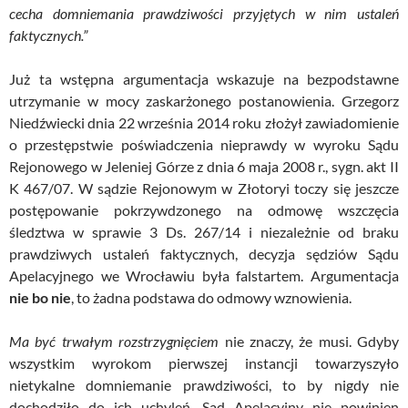
cecha domniemania prawdziwości przyjętych w nim ustaleń
faktycznych.”
Już ta wstępna argumentacja wskazuje na bezpodstawne
utrzymanie w mocy zaskarżonego postanowienia. Grzegorz
Niedźwiecki dnia 22 września 2014 roku złożył zawiadomienie
o przestępstwie poświadczenia nieprawdy w wyroku Sądu
Rejonowego w Jeleniej Górze z dnia 6 maja 2008 r., sygn. akt II
K 467/07. W sądzie Rejonowym w Złotoryi toczy się jeszcze
postępowanie pokrzywdzonego na odmowę wszczęcia
śledztwa w sprawie 3 Ds. 267/14 i niezależnie od braku
prawdziwych ustaleń faktycznych, decyzja sędziów Sądu
Apelacyjnego we Wrocławiu była falstartem. Argumentacja
nie bo nie
, to żadna podstawa do odmowy wznowienia.
Ma być trwałym rozstrzygnięciem
nie znaczy, że musi. Gdyby
wszystkim wyrokom pierwszej instancji towarzyszyło
nietykalne domniemanie prawdziwości, to by nigdy nie
dochodziło do ich uchyleń. Sąd Apelacyjny nie powinien