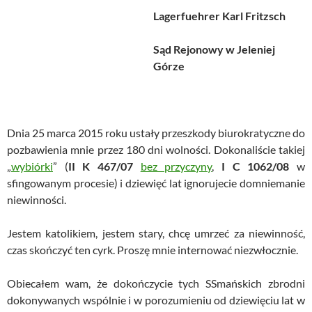
Lagerfuehrer Karl Fritzsch
Sąd Rejonowy w Jeleniej
Górze
Dnia 25 marca 2015 roku ustały przeszkody biurokratyczne do
pozbawienia mnie przez 180 dni wolności. Dokonaliście takiej
„
wybiórki
” (
II K 467/07
bez przyczyny
,
I C 1062/08
w
sfingowanym procesie) i dziewięć lat ignorujecie domniemanie
niewinności.
Jestem katolikiem, jestem stary, chcę umrzeć za niewinność,
czas skończyć ten cyrk. Proszę mnie internować niezwłocznie.
Obiecałem wam, że dokończycie tych SSmańskich zbrodni
dokonywanych wspólnie i w porozumieniu od dziewięciu lat w