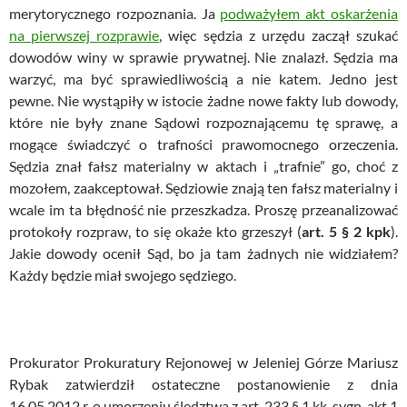
merytorycznego rozpoznania. Ja
podważyłem akt oskarżenia
na pierwszej rozprawie
, więc sędzia z urzędu zaczął szukać
dowodów winy w sprawie prywatnej. Nie znalazł. Sędzia ma
warzyć, ma być sprawiedliwością a nie katem. Jedno jest
pewne. Nie wystąpiły w istocie żadne nowe fakty lub dowody,
które nie były znane Sądowi rozpoznającemu tę sprawę, a
mogące świadczyć o trafności prawomocnego orzeczenia.
Sędzia znał fałsz materialny w aktach i „trafnie” go, choć z
mozołem, zaakceptował. Sędziowie znają ten fałsz materialny i
wcale im ta błędność nie przeszkadza. Proszę przeanalizować
protokoły rozpraw, to się okaże kto grzeszył (
art. 5 § 2 kpk
).
Jakie dowody ocenił Sąd, bo ja tam żadnych nie widziałem?
Każdy będzie miał swojego sędziego.
Prokurator Prokuratury Rejonowej w Jeleniej Górze Mariusz
Rybak zatwierdził ostateczne postanowienie z dnia
16.05.2012 r. o umorzeniu śledztwa z art. 233 § 1 kk, sygn. akt 1