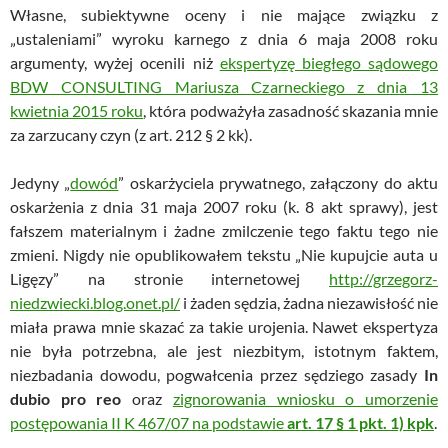
Własne, subiektywne oceny i nie mające związku z
„ustaleniami” wyroku karnego z dnia 6 maja 2008 roku
argumenty, wyżej ocenili niż
ekspertyzę biegłego sądowego
BDW CONSULTING Mariusza Czarneckiego z dnia 13
kwietnia 2015 roku
, która podważyła zasadność skazania mnie
za zarzucany czyn (z art. 212 § 2 kk).
Jedyny „
dowód
” oskarżyciela prywatnego, załączony do aktu
oskarżenia z dnia 31 maja 2007 roku (k. 8 akt sprawy), jest
fałszem materialnym i żadne zmilczenie tego faktu tego nie
zmieni. Nigdy nie opublikowałem tekstu „Nie kupujcie auta u
Ligęzy” na stronie internetowej
http://grzegorz-
niedzwiecki.blog.onet.pl/
i żaden sędzia, żadna niezawisłość nie
miała prawa mnie skazać za takie urojenia. Nawet ekspertyza
nie była potrzebna, ale jest niezbitym, istotnym faktem,
niezbadania dowodu, pogwałcenia przez sędziego zasady
In
dubio pro reo
oraz
zignorowania wniosku o umorzenie
postępowania II K 467/07 na podstawie
art. 17 § 1 pkt. 1) kpk
.