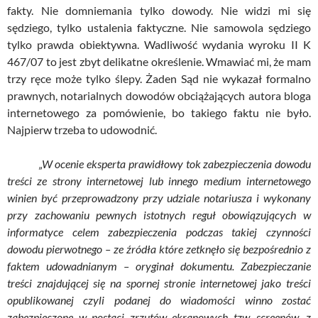
fakty. Nie domniemania tylko dowody. Nie widzi mi się
sędziego, tylko ustalenia faktyczne. Nie samowola sędziego
tylko prawda obiektywna. Wadliwość wydania wyroku II K
467/07 to jest zbyt delikatne określenie. Wmawiać mi, że mam
trzy ręce może tylko ślepy. Żaden Sąd nie wykazał formalno
prawnych, notarialnych dowodów obciążających autora bloga
internetowego za pomówienie, bo takiego faktu nie było.
Najpierw trzeba to udowodnić.
„W ocenie eksperta prawidłowy tok zabezpieczenia dowodu
treści ze strony internetowej lub innego medium internetowego
winien być przeprowadzony przy udziale notariusza i wykonany
przy zachowaniu pewnych istotnych reguł obowiązujących w
informatyce celem zabezpieczenia podczas takiej czynności
dowodu pierwotnego – ze źródła które zetknęło się bezpośrednio z
faktem udowadnianym – oryginał dokumentu. Zabezpieczanie
treści znajdującej się na spornej stronie internetowej jako treści
opublikowanej czyli podanej do wiadomości winno zostać
zabezpieczone w postaci zrzutów ekranowych tzw. screenów, z