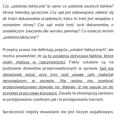
Czy „ustalenia faktyczne” to samo co ustalenie zaszłych faktów?
Strony twierdzą sprzecznie. Czy sąd jest zobowiązany odnieść się
do treści dokumentów urzędowych, która to treść jest niespójna z
zeznaniem strony? Czy sąd może treść tych dokumentów, o
zasadniczym znaczeniu dla wyroku, pominąć? Co oznacza termin
„ustalenia faktyczne”?
Przepisy prawa nie definiują pojęcia „ustaleń faktycznych”, ale
można powiedzieć, że
są to ustalenia dotyczące faktów, które
miały miejsce w rzeczywistości.
Fakty ustalane są na
podstawie dowodów przeprowadzonych w sprawie.
Sąd ma
obowiązek wziąć przy tym pod uwagę cały materiał
zgromadzony w sprawie. Nie wolno mu pominąć
przeprowadzonego dowodu np. dlatego, iż nie pasuje on do
przyjętej przez niego koncepcji.
Zasady te obowiązują zarówno
w postępowaniu cywilnym, jak i w postępowaniu karnym.
Sprzeczność między dowodami nie jest niczym wyjątkowym.