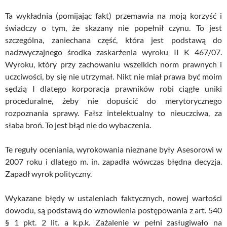
Ta wykładnia (pomijając fakt) przemawia na moją korzyść i
świadczy o tym, że skazany nie popełnił czynu. To jest
szczególna, zaniechana część, która jest podstawą do
nadzwyczajnego środka zaskarżenia wyroku II K 467/07.
Wyroku, który przy zachowaniu wszelkich norm prawnych i
uczciwości, by się nie utrzymał. Nikt nie miał prawa być moim
sędzią I dlatego korporacja prawników robi ciągłe uniki
proceduralne, żeby nie dopuścić do merytorycznego
rozpoznania sprawy. Fałsz intelektualny to nieuczciwa, za
słaba broń. To jest błąd nie do wybaczenia.
Te reguły oceniania, wyrokowania nieznane były Asesorowi w
2007 roku i dlatego m. in. zapadła wówczas błędna decyzja.
Zapadł wyrok polityczny.
Wykazane błędy w ustaleniach faktycznych, nowej wartości
dowodu, są podstawą do wznowienia postępowania z art. 540
§ 1 pkt. 2 lit. a k.p.k. Zażalenie w pełni zasługiwało na