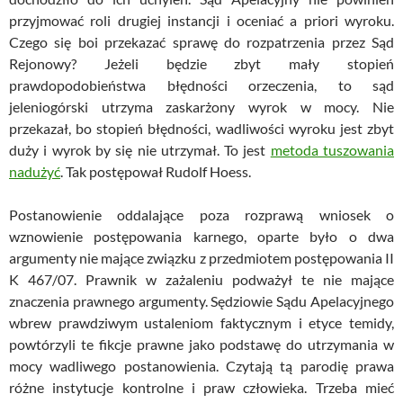
przyjmować roli drugiej instancji i oceniać a priori wyroku.
Czego się boi przekazać sprawę do rozpatrzenia przez Sąd
Rejonowy? Jeżeli będzie zbyt mały stopień
prawdopodobieństwa błędności orzeczenia, to sąd
jeleniogórski utrzyma zaskarżony wyrok w mocy. Nie
przekazał, bo stopień błędności, wadliwości wyroku jest zbyt
duży i wyrok by się nie utrzymał. To jest
metoda tuszowania
nadużyć
. Tak postępował Rudolf Hoess.
Postanowienie oddalające poza rozprawą wniosek o
wznowienie postępowania karnego, oparte było o dwa
argumenty nie mające związku z przedmiotem postępowania II
K 467/07. Prawnik w zażaleniu podważył te nie mające
znaczenia prawnego argumenty. Sędziowie Sądu Apelacyjnego
wbrew prawdziwym ustaleniom faktycznym i etyce temidy,
powtórzyli te fikcje prawne jako podstawę do utrzymania w
mocy wadliwego postanowienia. Czytają tą parodię prawa
różne instytucje kontrolne i praw człowieka. Trzeba mieć