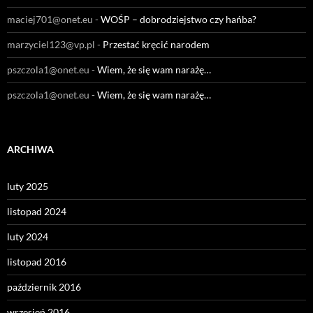
maciej701@onet.eu
-
WOŚP – dobrodziejstwo czy hańba?
marzyciel123@vp.pl
-
Przestać kręcić narodem
pszczola1@onet.eu
-
Wiem, że się wam narażę…
pszczola1@onet.eu
-
Wiem, że się wam narażę…
ARCHIWA
luty 2025
listopad 2024
luty 2024
listopad 2016
październik 2016
wrzesień 2016