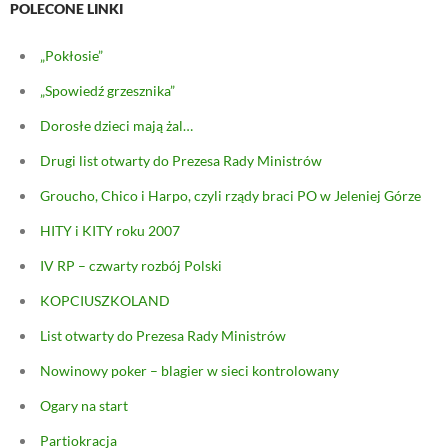
POLECONE LINKI
„Pokłosie”
„Spowiedź grzesznika”
Dorosłe dzieci mają żal…
Drugi list otwarty do Prezesa Rady Ministrów
Groucho, Chico i Harpo, czyli rządy braci PO w Jeleniej Górze
HITY i KITY roku 2007
IV RP – czwarty rozbój Polski
KOPCIUSZKOLAND
List otwarty do Prezesa Rady Ministrów
Nowinowy poker – blagier w sieci kontrolowany
Ogary na start
Partiokracja