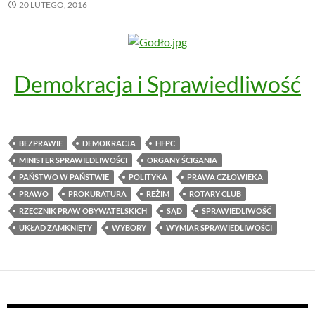
20 LUTEGO, 2016
Demokracja i Sprawiedliwość
BEZPRAWIE
DEMOKRACJA
HFPC
MINISTER SPRAWIEDLIWOŚCI
ORGANY ŚCIGANIA
PAŃSTWO W PAŃSTWIE
POLITYKA
PRAWA CZŁOWIEKA
PRAWO
PROKURATURA
REŻIM
ROTARY CLUB
RZECZNIK PRAW OBYWATELSKICH
SĄD
SPRAWIEDLIWOŚĆ
UKŁAD ZAMKNIĘTY
WYBORY
WYMIAR SPRAWIEDLIWOŚCI