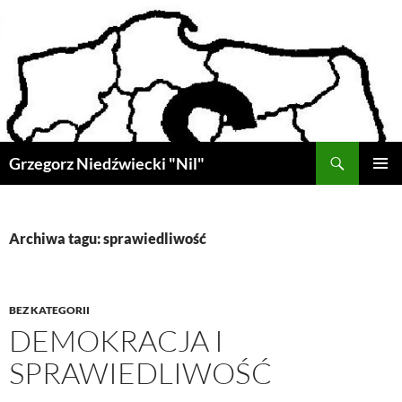
Przejdź
do
treści
Szukaj
Grzegorz Niedźwiecki "Nil"
MENU
GŁÓWN
Archiwa tagu: sprawiedliwość
BEZ KATEGORII
DEMOKRACJA I
SPRAWIEDLIWOŚĆ